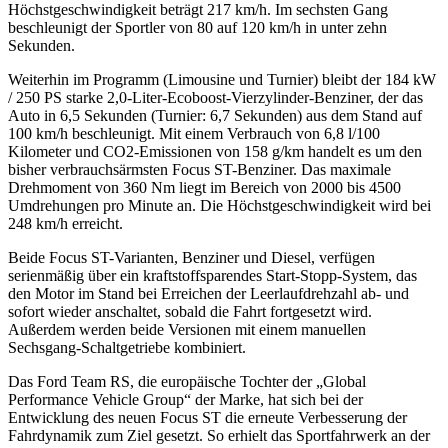
Höchstgeschwindigkeit beträgt 217 km/h. Im sechsten Gang
beschleunigt der Sportler von 80 auf 120 km/h in unter zehn
Sekunden.
Weiterhin im Programm (Limousine und Turnier) bleibt der 184 kW
/ 250 PS starke 2,0-Liter-Ecoboost-Vierzylinder-Benziner, der das
Auto in 6,5 Sekunden (Turnier: 6,7 Sekunden) aus dem Stand auf
100 km/h beschleunigt. Mit einem Verbrauch von 6,8 l/100
Kilometer und CO2-Emissionen von 158 g/km handelt es um den
bisher verbrauchsärmsten Focus ST-Benziner. Das maximale
Drehmoment von 360 Nm liegt im Bereich von 2000 bis 4500
Umdrehungen pro Minute an. Die Höchstgeschwindigkeit wird bei
248 km/h erreicht.
Beide Focus ST-Varianten, Benziner und Diesel, verfügen
serienmäßig über ein kraftstoffsparendes Start-Stopp-System, das
den Motor im Stand bei Erreichen der Leerlaufdrehzahl ab- und
sofort wieder anschaltet, sobald die Fahrt fortgesetzt wird.
Außerdem werden beide Versionen mit einem manuellen
Sechsgang-Schaltgetriebe kombiniert.
Das Ford Team RS, die europäische Tochter der „Global
Performance Vehicle Group“ der Marke, hat sich bei der
Entwicklung des neuen Focus ST die erneute Verbesserung der
Fahrdynamik zum Ziel gesetzt. So erhielt das Sportfahrwerk an der