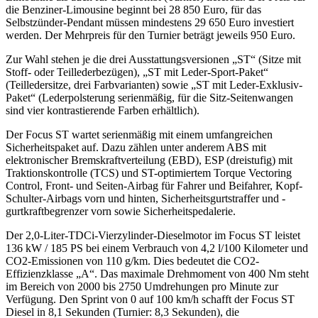
die Benziner-Limousine beginnt bei 28 850 Euro, für das
Selbstzünder-Pendant müssen mindestens 29 650 Euro investiert
werden. Der Mehrpreis für den Turnier beträgt jeweils 950 Euro.
Zur Wahl stehen je die drei Ausstattungsversionen „ST“ (Sitze mit
Stoff- oder Teillederbezügen), „ST mit Leder-Sport-Paket“
(Teilledersitze, drei Farbvarianten) sowie „ST mit Leder-Exklusiv-
Paket“ (Lederpolsterung serienmäßig, für die Sitz-Seitenwangen
sind vier kontrastierende Farben erhältlich).
Der Focus ST wartet serienmäßig mit einem umfangreichen
Sicherheitspaket auf. Dazu zählen unter anderem ABS mit
elektronischer Bremskraftverteilung (EBD), ESP (dreistufig) mit
Traktionskontrolle (TCS) und ST-optimiertem Torque Vectoring
Control, Front- und Seiten-Airbag für Fahrer und Beifahrer, Kopf-
Schulter-Airbags vorn und hinten, Sicherheitsgurtstraffer und -
gurtkraftbegrenzer vorn sowie Sicherheitspedalerie.
Der 2,0-Liter-TDCi-Vierzylinder-Dieselmotor im Focus ST leistet
136 kW / 185 PS bei einem Verbrauch von 4,2 l/100 Kilometer und
CO2-Emissionen von 110 g/km. Dies bedeutet die CO2-
Effizienzklasse „A“. Das maximale Drehmoment von 400 Nm steht
im Bereich von 2000 bis 2750 Umdrehungen pro Minute zur
Verfügung. Den Sprint von 0 auf 100 km/h schafft der Focus ST
Diesel in 8,1 Sekunden (Turnier: 8,3 Sekunden), die