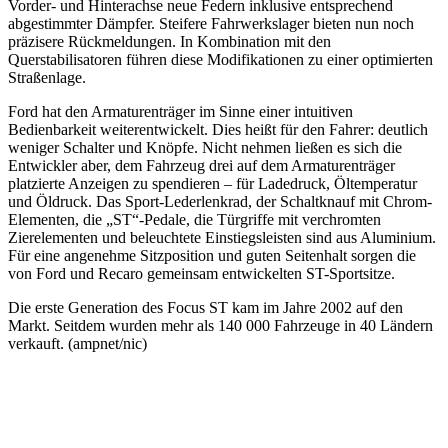
Vorder- und Hinterachse neue Federn inklusive entsprechend
abgestimmter Dämpfer. Steifere Fahrwerkslager bieten nun noch
präzisere Rückmeldungen. In Kombination mit den
Querstabilisatoren führen diese Modifikationen zu einer optimierten
Straßenlage.
Ford hat den Armaturenträger im Sinne einer intuitiven
Bedienbarkeit weiterentwickelt. Dies heißt für den Fahrer: deutlich
weniger Schalter und Knöpfe. Nicht nehmen ließen es sich die
Entwickler aber, dem Fahrzeug drei auf dem Armaturenträger
platzierte Anzeigen zu spendieren – für Ladedruck, Öltemperatur
und Öldruck. Das Sport-Lederlenkrad, der Schaltknauf mit Chrom-
Elementen, die „ST“-Pedale, die Türgriffe mit verchromten
Zierelementen und beleuchtete Einstiegsleisten sind aus Aluminium.
Für eine angenehme Sitzposition und guten Seitenhalt sorgen die
von Ford und Recaro gemeinsam entwickelten ST-Sportsitze.
Die erste Generation des Focus ST kam im Jahre 2002 auf den
Markt. Seitdem wurden mehr als 140 000 Fahrzeuge in 40 Ländern
verkauft. (ampnet/nic)