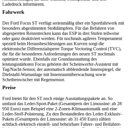
Ladedruck informieren.
Fahrwerk
Der Ford Focus ST verfügt serienmäßig über ein Sportfahrwerk mit
besonders abgestimmten Stoßdämpfern. Für das Befahren von
abgesperrten Rennstrecken kann das ESP in drei Stufen teilweise
oder ganz deaktiviert werden. Für nochmals agileres Temperament
speziell beim Herausbeschleunigen aus Kurven sorgt die
elektronische Differenzialsperre Torque Vectoring Control (TVC),
die für die besonderen Anforderungen des neuen ST nochmals
optimiert wurde. Ebenfalls zur Grundausstattung des
leistungsstärksten Focus gehören der Scheinwerfer-Assistent mit
Tag/Nacht-Sensor, der automatisch abblendende Innenspiegel, die
Diebstahl-Warnanlage mit Innenraumüberwachung sowie
Scheibenwischer mit Regensensor.
Preise
Ford bietet für den ST noch einige Ausstattungspakete an. So
umfasst das Leder-Sport-Paket (Gesamtpreis der Limousine: ab 28
950 Euro) zum Beispiel eine 2-Zonen-Klimaautomatik und eine
Leder-Stoff-Polsterung. Zu den Bestandteilen des Leder-Exklusiv-
Pakets (Gesamtpreis der Limousine: ab 31 450 Euro) zählen
achtfach elektrisch einstell- und beheizbare Fahrer- und Beifahrer-