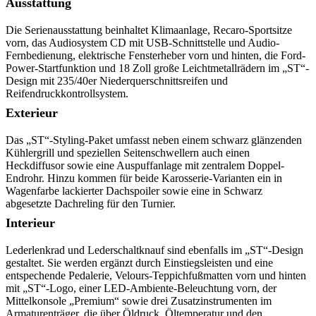
Ausstattung
Die Serienausstattung beinhaltet Klimaanlage, Recaro-Sportsitze
vorn, das Audiosystem CD mit USB-Schnittstelle und Audio-
Fernbedienung, elektrische Fensterheber vorn und hinten, die Ford-
Power-Startfunktion und 18 Zoll große Leichtmetallrädern im „ST“-
Design mit 235/40er Niederquerschnittsreifen und
Reifendruckkontrollsystem.
Exterieur
Das „ST“-Styling-Paket umfasst neben einem schwarz glänzenden
Kühlergrill und speziellen Seitenschwellern auch einen
Heckdiffusor sowie eine Auspuffanlage mit zentralem Doppel-
Endrohr. Hinzu kommen für beide Karosserie-Varianten ein in
Wagenfarbe lackierter Dachspoiler sowie eine in Schwarz
abgesetzte Dachreling für den Turnier.
Interieur
Lederlenkrad und Lederschaltknauf sind ebenfalls im „ST“-Design
gestaltet. Sie werden ergänzt durch Einstiegsleisten und eine
entspechende Pedalerie, Velours-Teppichfußmatten vorn und hinten
mit „ST“-Logo, einer LED-Ambiente-Beleuchtung vorn, der
Mittelkonsole „Premium“ sowie drei Zusatzinstrumenten im
Armaturenträger, die über Öldruck, Öltemperatur und den