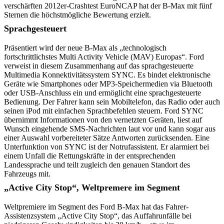
verschärften 2012er-Crashtest EuroNCAP hat der B-Max mit fünf
Sternen die höchstmögliche Bewertung erzielt.
Sprachgesteuert
Präsentiert wird der neue B-Max als „technologisch
fortschrittlichstes Multi Activity Vehicle (MAV) Europas“. Ford
verweist in diesem Zusammenhang auf das sprachgesteuerte
Multimedia Konnektivitätssystem SYNC. Es bindet elektronische
Geräte wie Smartphones oder MP3-Speichermedien via Bluetooth
oder USB-Anschluss ein und ermöglicht eine sprachgesteuerte
Bedienung. Der Fahrer kann sein Mobiltelefon, das Radio oder auch
seinen iPod mit einfachen Sprachbefehlen steuern. Ford SYNC
übernimmt Informationen von den vernetzten Geräten, liest auf
Wunsch eingehende SMS-Nachrichten laut vor und kann sogar aus
einer Auswahl vorbereiteter Sätze Antworten zurücksenden. Eine
Unterfunktion von SYNC ist der Notrufassistent. Er alarmiert bei
einem Unfall die Rettungskräfte in der entsprechenden
Landessprache und teilt zugleich den genauen Standort des
Fahrzeugs mit.
„Active City Stop“, Weltpremere im Segment
Weltpremiere im Segment des Ford B-Max hat das Fahrer-
Assistenzsystem „Active City Stop“, das Auffahrunfälle bei