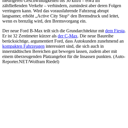
niedrigeren Geschwindigkeiten bis 30 km/h – etwa im
zähfließenden Verkehr – verhindern, zumindest aber deren Folgen
verringern kann. Wird das vorausfahrende Fahrzeug abrupt
langsamer, erhöht „Active City Stop“ den Bremsdruck und leitet,
wenn es brenzlig wird, den Bremsvorgang ein.
Der neue Ford B-Max teilt sich die Grundarchitektur mit
dem Fiesta
.
Er ist 32 Zentimeter kürzer als
der C-Max
. Die neue Baureihe
berücksichtige, argumentiert Ford, dass Autokunden zunehmend an
kompakten Fahrzeugen
interessiert sind, die sich auch in
innerstädtischen Bereichen gut bewegen lassen, zudem aber mit
einem überzeugenden Platzangebot für die Insassen punkten. (Auto-
Reporter.NET/Wolfram Riedel)