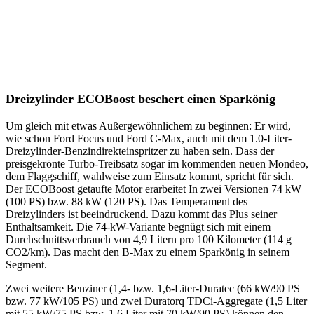
Dreizylinder ECOBoost beschert einen Sparkönig
Um gleich mit etwas Außergewöhnlichem zu beginnen: Er wird,
wie schon Ford Focus und Ford C-Max, auch mit dem 1.0-Liter-
Dreizylinder-Benzindirekteinspritzer zu haben sein. Dass der
preisgekrönte Turbo-Treibsatz sogar im kommenden neuen Mondeo,
dem Flaggschiff, wahlweise zum Einsatz kommt, spricht für sich.
Der ECOBoost getaufte Motor erarbeitet In zwei Versionen 74 kW
(100 PS) bzw. 88 kW (120 PS). Das Temperament des
Dreizylinders ist beeindruckend. Dazu kommt das Plus seiner
Enthaltsamkeit. Die 74-kW-Variante begnügt sich mit einem
Durchschnittsverbrauch von 4,9 Litern pro 100 Kilometer (114 g
CO2/km). Das macht den B-Max zu einem Sparkönig in seinem
Segment.
Zwei weitere Benziner (1,4- bzw. 1,6-Liter-Duratec (66 kW/90 PS
bzw. 77 kW/105 PS) und zwei Duratorq TDCi-Aggregate (1,5 Liter
mit 55 kW/75 PS bzw. 1,6 Liter mit 70 kW/90 PS) können den