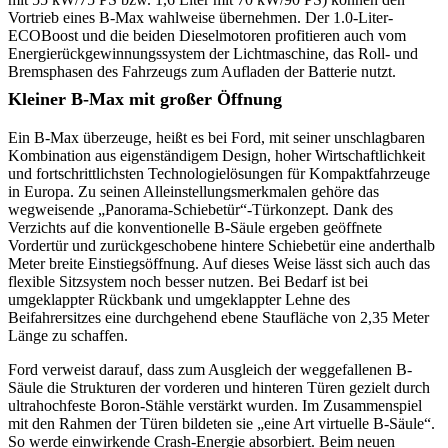
Vortrieb eines B-Max wahlweise übernehmen. Der 1.0-Liter-
ECOBoost und die beiden Dieselmotoren profitieren auch vom
Energierückgewinnungssystem der Lichtmaschine, das Roll- und
Bremsphasen des Fahrzeugs zum Aufladen der Batterie nutzt.
Kleiner B-Max mit großer Öffnung
Ein B-Max überzeuge, heißt es bei Ford, mit seiner unschlagbaren
Kombination aus eigenständigem Design, hoher Wirtschaftlichkeit
und fortschrittlichsten Technologielösungen für Kompaktfahrzeuge
in Europa. Zu seinen Alleinstellungsmerkmalen gehöre das
wegweisende „Panorama-Schiebetür“-Türkonzept. Dank des
Verzichts auf die konventionelle B-Säule ergeben geöffnete
Vordertür und zurückgeschobene hintere Schiebetür eine anderthalb
Meter breite Einstiegsöffnung. Auf dieses Weise lässt sich auch das
flexible Sitzsystem noch besser nutzen. Bei Bedarf ist bei
umgeklappter Rückbank und umgeklappter Lehne des
Beifahrersitzes eine durchgehend ebene Staufläche von 2,35 Meter
Länge zu schaffen.
Ford verweist darauf, dass zum Ausgleich der weggefallenen B-
Säule die Strukturen der vorderen und hinteren Türen gezielt durch
ultrahochfeste Boron-Stähle verstärkt wurden. Im Zusammenspiel
mit den Rahmen der Türen bildeten sie „eine Art virtuelle B-Säule“.
So werde einwirkende Crash-Energie absorbiert. Beim neuen