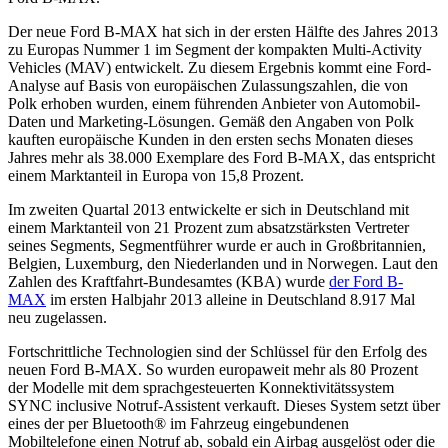
Der neue Ford B-MAX hat sich in der ersten Hälfte des Jahres 2013
zu Europas Nummer 1 im Segment der kompakten Multi-Activity
Vehicles (MAV) entwickelt. Zu diesem Ergebnis kommt eine Ford-
Analyse auf Basis von europäischen Zulassungszahlen, die von
Polk erhoben wurden, einem führenden Anbieter von Automobil-
Daten und Marketing-Lösungen. Gemäß den Angaben von Polk
kauften europäische Kunden in den ersten sechs Monaten dieses
Jahres mehr als 38.000 Exemplare des Ford B-MAX, das entspricht
einem Marktanteil in Europa von 15,8 Prozent.
Im zweiten Quartal 2013 entwickelte er sich in Deutschland mit
einem Marktanteil von 21 Prozent zum absatzstärksten Vertreter
seines Segments, Segmentführer wurde er auch in Großbritannien,
Belgien, Luxemburg, den Niederlanden und in Norwegen. Laut den
Zahlen des Kraftfahrt-Bundesamtes (KBA) wurde
der Ford B-
MAX
im ersten Halbjahr 2013 alleine in Deutschland 8.917 Mal
neu zugelassen.
Fortschrittliche Technologien sind der Schlüssel für den Erfolg des
neuen Ford B-MAX. So wurden europaweit mehr als 80 Prozent
der Modelle mit dem sprachgesteuerten Konnektivitätssystem
SYNC inclusive Notruf-Assistent verkauft. Dieses System setzt über
eines der per Bluetooth® im Fahrzeug eingebundenen
Mobiltelefone einen Notruf ab, sobald ein Airbag ausgelöst oder die