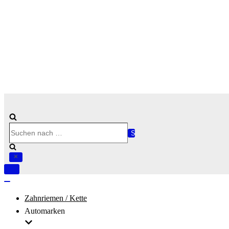
Suchen
nach …
Navigation
umschalten
Navigation
umschalten
Zahnriemen / Kette
Automarken