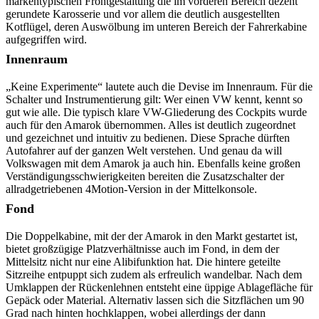
markentypischen Frontgestaltung die im vorderen Bereich dezent
gerundete Karosserie und vor allem die deutlich ausgestellten
Kotflügel, deren Auswölbung im unteren Bereich der Fahrerkabine
aufgegriffen wird.
Innenraum
„Keine Experimente“ lautete auch die Devise im Innenraum. Für die
Schalter und Instrumentierung gilt: Wer einen VW kennt, kennt so
gut wie alle. Die typisch klare VW-Gliederung des Cockpits wurde
auch für den Amarok übernommen. Alles ist deutlich zugeordnet
und gezeichnet und intuitiv zu bedienen. Diese Sprache dürften
Autofahrer auf der ganzen Welt verstehen. Und genau da will
Volkswagen mit dem Amarok ja auch hin. Ebenfalls keine großen
Verständigungsschwierigkeiten bereiten die Zusatzschalter der
allradgetriebenen 4Motion-Version in der Mittelkonsole.
Fond
Die Doppelkabine, mit der der Amarok in den Markt gestartet ist,
bietet großzügige Platzverhältnisse auch im Fond, in dem der
Mittelsitz nicht nur eine Alibifunktion hat. Die hintere geteilte
Sitzreihe entpuppt sich zudem als erfreulich wandelbar. Nach dem
Umklappen der Rückenlehnen entsteht eine üppige Ablagefläche für
Gepäck oder Material. Alternativ lassen sich die Sitzflächen um 90
Grad nach hinten hochklappen, wobei allerdings der dann