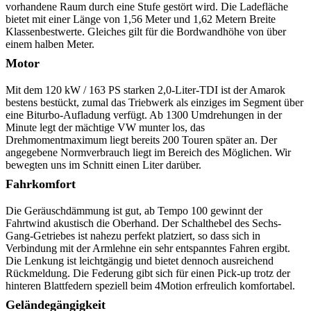
vorhandene Raum durch eine Stufe gestört wird. Die Ladefläche
bietet mit einer Länge von 1,56 Meter und 1,62 Metern Breite
Klassenbestwerte. Gleiches gilt für die Bordwandhöhe von über
einem halben Meter.
Motor
Mit dem 120 kW / 163 PS starken 2,0-Liter-TDI ist der Amarok
bestens bestückt, zumal das Triebwerk als einziges im Segment über
eine Biturbo-Aufladung verfügt. Ab 1300 Umdrehungen in der
Minute legt der mächtige VW munter los, das
Drehmomentmaximum liegt bereits 200 Touren später an. Der
angegebene Normverbrauch liegt im Bereich des Möglichen. Wir
bewegten uns im Schnitt einen Liter darüber.
Fahrkomfort
Die Geräuschdämmung ist gut, ab Tempo 100 gewinnt der
Fahrtwind akustisch die Oberhand. Der Schalthebel des Sechs-
Gang-Getriebes ist nahezu perfekt platziert, so dass sich in
Verbindung mit der Armlehne ein sehr entspanntes Fahren ergibt.
Die Lenkung ist leichtgängig und bietet dennoch ausreichend
Rückmeldung. Die Federung gibt sich für einen Pick-up trotz der
hinteren Blattfedern speziell beim 4Motion erfreulich komfortabel.
Geländegängigkeit