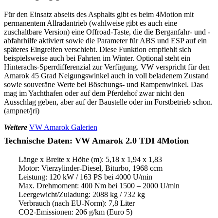
Für den Einsatz abseits des Asphalts gibt es beim 4Motion mit
permanentem Allradantrieb (wahlweise gibt es auch eine
zuschaltbare Version) eine Offroad-Taste, die die Berganfahr- und -
abfahrhilfe aktiviert sowie die Parameter für ABS und ESP auf ein
späteres Eingreifen verschiebt. Diese Funktion empfiehlt sich
beispielsweise auch bei Fahrten im Winter. Optional steht ein
Hinterachs-Sperrdifferenzial zur Verfügung. VW verspricht für den
Amarok 45 Grad Neigungswinkel auch in voll beladenem Zustand
sowie souveräne Werte bei Böschungs- und Rampenwinkel. Das
mag im Yachthafen oder auf dem Pferdehof zwar nicht den
Ausschlag geben, aber auf der Baustelle oder im Forstbetrieb schon.
(ampnet/jri)
Weitere
VW Amarok Galerien
Technische Daten: VW Amarok 2.0 TDI 4Motion
Länge x Breite x Höhe (m): 5,18 x 1,94 x 1,83
Motor: Vierzylinder-Diesel, Biturbo, 1968 ccm
Leistung: 120 kW / 163 PS bei 4000 U/min
Max. Drehmoment: 400 Nm bei 1500 – 2000 U/min
Leergewicht/Zuladung: 2088 kg / 732 kg
Verbrauch (nach EU-Norm): 7,8 Liter
CO2-Emissionen: 206 g/km (Euro 5)