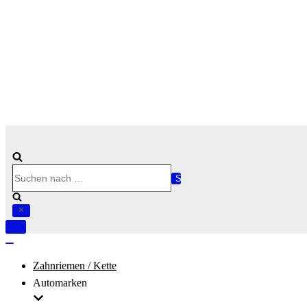
Suchen
nach …
Navigation
umschalten
Navigation
umschalten
Zahnriemen / Kette
Automarken