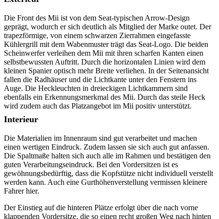
Die Front des Mii ist von dem Seat-typischen Arrow-Design
geprägt, wodurch er sich deutlich als Mitglied der Marke outet. Der
trapezförmige, von einem schwarzen Zierrahmen eingefasste
Kühlergrill mit dem Wabenmuster trägt das Seat-Logo. Die beiden
Scheinwerfer verleihen dem Mii mit ihren scharfen Kanten einen
selbstbewussten Auftritt. Durch die horizontalen Linien wird dem
kleinen Spanier optisch mehr Breite verliehen. In der Seitenansicht
fallen die Radhäuser und die Lichtkante unter den Fenstern ins
Auge. Die Heckleuchten in dreieckigen Lichtkammern sind
ebenfalls ein Erkennungsmerkmal des Mii. Durch das steile Heck
wird zudem auch das Platzangebot im Mii positiv unterstützt.
Interieur
Die Materialien im Innenraum sind gut verarbeitet und machen
einen wertigen Eindruck. Zudem lassen sie sich auch gut anfassen.
Die Spaltmaße halten sich auch alle im Rahmen und bestätigen den
guten Verarbeitungseindruck. Bei den Vordersitzen ist es
gewöhnungsbedürftig, dass die Kopfstütze nicht individuell verstellt
werden kann. Auch eine Gurthöhenverstellung vermissen kleinere
Fahrer hier.
Der Einstieg auf die hinteren Plätze erfolgt über die nach vorne
klappenden Vordersitze, die so einen recht großen Weg nach hinten