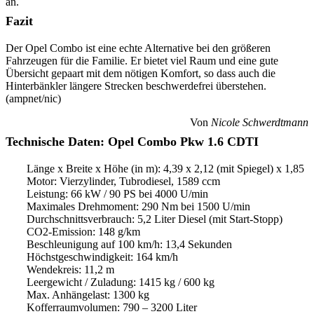
an.
Fazit
Der Opel Combo ist eine echte Alternative bei den größeren
Fahrzeugen für die Familie. Er bietet viel Raum und eine gute
Übersicht gepaart mit dem nötigen Komfort, so dass auch die
Hinterbänkler längere Strecken beschwerdefrei überstehen.
(ampnet/nic)
Von
Nicole Schwerdtmann
Technische Daten: Opel Combo Pkw 1.6 CDTI
Länge x Breite x Höhe (in m): 4,39 x 2,12 (mit Spiegel) x 1,85
Motor: Vierzylinder, Tubrodiesel, 1589 ccm
Leistung: 66 kW / 90 PS bei 4000 U/min
Maximales Drehmoment: 290 Nm bei 1500 U/min
Durchschnittsverbrauch: 5,2 Liter Diesel (mit Start-Stopp)
CO2-Emission: 148 g/km
Beschleunigung auf 100 km/h: 13,4 Sekunden
Höchstgeschwindigkeit: 164 km/h
Wendekreis: 11,2 m
Leergewicht / Zuladung: 1415 kg / 600 kg
Max. Anhängelast: 1300 kg
Kofferraumvolumen: 790 – 3200 Liter