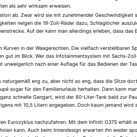
ten als sehr wirksam erweisen.
tion ab. Zwar wird sie mit zunehmender Geschwindigkeit s
keiten neigen die 19-Zoll-Räder dazu, Schlaglöcher auszulo
nstrecke. Auf der kann man allerdings erleben, dass das E
 Kurven in der Waagerechten. Die vielfach verstellbaren Sp
en gut im Blick. Wer das Infotainmentsystem mit Sechs-Zoll
ht unweigerlich nach einer Auflage für das Bedienen der Tas
s naturgemäß eng zu, aber nicht so eng, dass die Sitze dort
pé sogar für den Familienurlaub herhalten. Dann kann man 
 ganz schnelle Gangart, wird der 80-Liter-Tank bald zur P
gens mit 10,5 Litern angegeben. Doch kaum jemand wird so
, den Eurozyklus nachzufahren. Mit dem Infiniti G37S erhält
holen kann. Auch beim Innendesign erwarten ihn weder spor