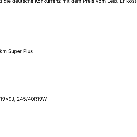
initi die deutsche Konkurrenz mit dem Preis vom Leib. Er k
 km Super Plus
n 19x9J, 245/40R19W