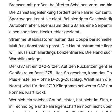
Bremsen mit großen, belüfteten Scheiben vorn und hin
Die Zahnstangenlenkung fordert dem Fahrer Konzentra
Sportwagen kennt sie nicht. Bei niedrigen Geschwindig
Autobahn eher Lebensraum des G37 als eine Serpentine
einen sportiven Hecktriebler geziemt.
Stramme Stabilisatoren halten das Coupé bei schnellen
Multifunktionstasten passt. Die Hauptinstrumente lieg
will, muss sich allerdings konzentrieren. Die Hand suc
Warnblinkanlage.
Der G37 ist ein 2+2-Sitzer. Auf den Rücksitzen geht e
Gepäckraum fasst 275 Liter. So gesehen, kann das Cou
Plus einstellen – ohne D-Zug-Zuschlag. Wählt man die
Norm) wird für den 1719 Kilogramm schweren G37 übri
können. Kraft lockt.
Wer sich ein solches Coupé leistet, hat nicht im Sinn
in Technologie und Fahreigenschaften noch nicht über