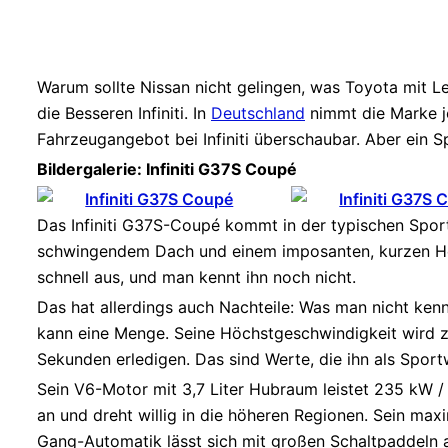
Warum sollte Nissan nicht gelingen, was Toyota mit L
die Besseren Infiniti. In
Deutschland
nimmt die Marke je
Fahrzeugangebot bei Infiniti überschaubar. Aber ein S
Bildergalerie: Infiniti G37S Coupé
Das Infiniti G37S-Coupé kommt in der typischen Spor
schwingendem Dach und einem imposanten, kurzen Heck 
schnell aus, und man kennt ihn noch nicht.
Das hat allerdings auch Nachteile: Was man nicht ken
kann eine Menge. Seine Höchstgeschwindigkeit wird z
Sekunden erledigen. Das sind Werte, die ihn als Spor
Sein V6-Motor mit 3,7 Liter Hubraum leistet 235 kW 
an und dreht willig in die höheren Regionen. Sein m
Gang-Automatik lässt sich mit großen Schaltpaddeln a