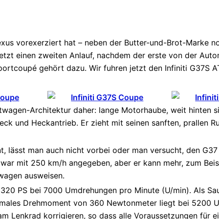
exus vorexerziert hat – neben der Butter-und-Brot-Marke no
tzt einen zweiten Anlauf, nachdem der erste von der Autom
portcoupé gehört dazu. Wir fuhren jetzt den Infiniti G37S 
twagen-Architektur daher: lange Motorhaube, weit hinten s
und Heckantrieb. Er zieht mit seinen sanften, prallen Run
nt, lässt man auch nicht vorbei oder man versucht, den G37
war mit 250 km/h angegeben, aber er kann mehr, zum Beisp
twagen ausweisen.
/ 320 PS bei 7000 Umdrehungen pro Minute (U/min). Als Sa
aximales Drehmoment von 360 Newtonmeter liegt bei 5200 U/
m Lenkrad korrigieren, so dass alle Voraussetzungen für ei