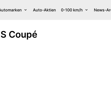
Automarken
Auto-Aktien
0-100 km/h
News-Ar
37S Coupé