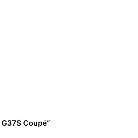
ti G37S Coupé“