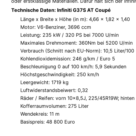
oder erstklassige Materialien. Dafür hält sich der Inf
Technische Daten: Infiniti G37S AT Coupé
Länge x Breite x Höhe (in m): 4,66 x 1,82 x 1,40
Motor: V6-Benziner, 3696 ccm
Leistung: 235 kW / 320 PS bei 7000 U/min
Maximales Drehmoment: 360Nm bei 5200 U/min
Verbrauch (Schnitt nach EU-Norm): 10,5 Liter/100
Kohlendioxidemission: 246 g/km / Euro 5
Beschleunigung 0 auf 100 km/h: 5,9 Sekunden
Höchstgeschwindigkeit: 250 km/h
Leergewicht: 1719 kg
Luftwiderstandsbeiwert: 0,32
Räder / Reifen: vorn 10×8,5J, 225/45R19W; hinte
Kofferraumvolumen: 275 Liter
Wendekreis: 11 m
Basispreis: 48 800 Euro