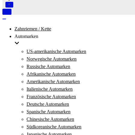
Navigation
umschalten
Navigation
umschalten
Zahnriemen / Kette
Automarken
US-amerikanische Automarken
Norwegische Automarken
Russische Automarken
Afrikanische Automarken
Amerikanische Automarken
Italienische Automarken
Französische Automarken
Deutsche Automarken
Spanische Automarken
Chinesische Automarken
Südkoreanische Automarken
Japanische Automarken