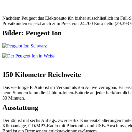
Nachdem Peugeot das Elektroauto i0n bisher ausschließlich im Full-Se
Privatkunden es jetzt auch zum Preis von 24.700 Euro netto (29.393
Bilder: Peugeot Ion
150 Kilometer Reichweite
Das viertürige E-Auto ist im Verkauf als i0n Active verfügbar. Es le
neun Stunden kann die Lithium-Ionen-Batterie an jeder herkömmliche
30 Minuten.
Ausstattung
Der i0n ist mit sechs Airbags, zwei Isofix-Kindersitzhalterungen hin
Klimaanlage, CD/MP3-Radio mit Bluetooth- und USB-Anschluss, elek
Bord ist ein Bremsenergierückgewinnungs-System.