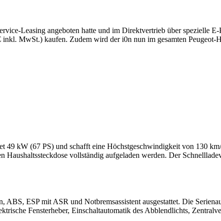
rvice-Leasing angeboten hatte und im Direktvertrieb über spezielle E-
 € inkl. MwSt.) kaufen. Zudem wird der i0n nun im gesamten Peugeot-
istet 49 kW (67 PS) und schafft eine Höchstgeschwindigkeit von 130 km
n Haushaltssteckdose vollständig aufgeladen werden. Der Schnellladevo
ten, ABS, ESP mit ASR und Notbremsassistent ausgestattet. Die Serienau
trische Fensterheber, Einschaltautomatik des Abblendlichts, Zentra