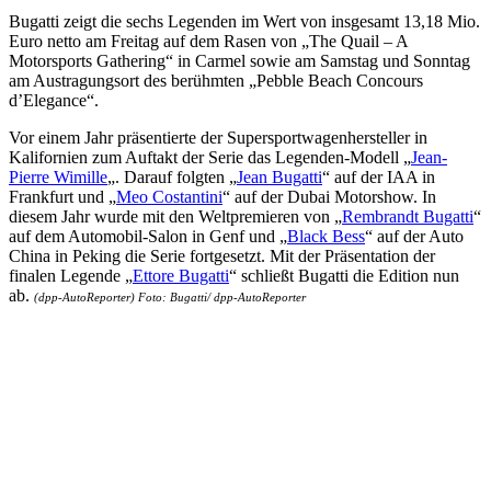
Bugatti zeigt die sechs Legenden im Wert von insgesamt 13,18 Mio.
Euro netto am Freitag auf dem Rasen von „The Quail – A
Motorsports Gathering“ in Carmel sowie am Samstag und Sonntag
am Austragungsort des berühmten „Pebble Beach Concours
d’Elegance“.
Vor einem Jahr präsentierte der Supersportwagenhersteller in
Kalifornien zum Auftakt der Serie das Legenden-Modell „
Jean-
Pierre Wimille
„. Darauf folgten „
Jean Bugatti
“ auf der IAA in
Frankfurt und „
Meo Costantini
“ auf der Dubai Motorshow. In
diesem Jahr wurde mit den Weltpremieren von „
Rembrandt Bugatti
“
auf dem Automobil-Salon in Genf und „
Black Bess
“ auf der Auto
China in Peking die Serie fortgesetzt. Mit der Präsentation der
finalen Legende „
Ettore Bugatti
“ schließt Bugatti die Edition nun
ab.
(dpp-AutoReporter) Foto: Bugatti/ dpp-AutoReporter