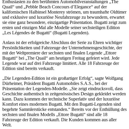
Enthusiasten zu den berühmten Automobilveranstaltungen „The
Quail“ und „Pebble Beach Concours d’Elegance“ auf der
kalifornischen Halbinsel Monterey strömen, um traumhafte Oldtimer
und exklusive und luxuriöse Neufahrzeuge zu bewundern, erwartet
sie eine ganz besondere, einzigartige Präsentation. Bugatti zeigt zum
ersten und einzigen Mal alle Modelle seiner sechsteiligen Edition
„Les Légendes de Bugatti“ (Bugatti Legenden).
Anlass ist der erfolgreiche Abschluss der Serie zu Ehren wichtiger
Persönlichkeiten und Fahrzeuge der Unternehmensgeschichte, der
mit der Weltpremiere der sechsten und finalen Legende „Ettore
Bugatti“ bei „The Quail“ am heutigen Freitag gefeiert wird. Jede
Legende war auf drei Fahrzeuge limitiert. Alle 18 Fahrzeuge der
Edition sind bereits verkauft.
„Die Legenden-Edition ist ein großartiger Erfolg“, sagte Wolfgang
Dürheimer, Präsident Bugatti Automobiles S.A.S., bei der
Präsentation der Legenden-Modelle. „Sie zeigt eindrucksvoll, dass
Geschichte authentisch in zeitgenössisches Design gekleidet werden
kann. Dazu kommen der technische Superlativ und der luxuriöse
Komfort eines modernen Bugatti. Mit den Bugatti-Legenden sind
begehrte Sammlerstücke entstanden.“ Bereits vor der Enthüllung des
sechsten und finalen Modells „Ettore Bugatti“ sind alle 18
Fahrzeuge der Edition verkauft. Die Kunden kommen aus aller
Welt.