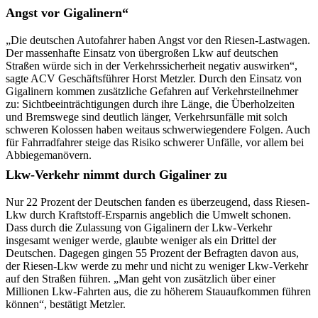
Angst vor Gigalinern“
„Die deutschen Autofahrer haben Angst vor den Riesen-Lastwagen.
Der massenhafte Einsatz von übergroßen Lkw auf deutschen
Straßen würde sich in der Verkehrssicherheit negativ auswirken“,
sagte ACV Geschäftsführer Horst Metzler. Durch den Einsatz von
Gigalinern kommen zusätzliche Gefahren auf Verkehrsteilnehmer
zu: Sichtbeeinträchtigungen durch ihre Länge, die Überholzeiten
und Bremswege sind deutlich länger, Verkehrsunfälle mit solch
schweren Kolossen haben weitaus schwerwiegendere Folgen. Auch
für Fahrradfahrer steige das Risiko schwerer Unfälle, vor allem bei
Abbiegemanövern.
Lkw-Verkehr nimmt durch Gigaliner zu
Nur 22 Prozent der Deutschen fanden es überzeugend, dass Riesen-
Lkw durch Kraftstoff-Ersparnis angeblich die Umwelt schonen.
Dass durch die Zulassung von Gigalinern der Lkw-Verkehr
insgesamt weniger werde, glaubte weniger als ein Drittel der
Deutschen. Dagegen gingen 55 Prozent der Befragten davon aus,
der Riesen-Lkw werde zu mehr und nicht zu weniger Lkw-Verkehr
auf den Straßen führen. „Man geht von zusätzlich über einer
Millionen Lkw-Fahrten aus, die zu höherem Stauaufkommen führen
können“, bestätigt Metzler.