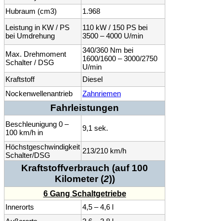
Hubraum (cm3)
1.968
Leistung in KW / PS
110 kW / 150 PS bei
bei Umdrehung
3500 – 4000 U/min
340/360 Nm bei
Max. Drehmoment
1600/1600 – 3000/2750
Schalter / DSG
U/min
Kraftstoff
Diesel
Nockenwellenantrieb
Zahnriemen
Fahrleistungen
Beschleunigung 0 –
9,1 sek.
100 km/h in
Höchstgeschwindigkeit
213/210 km/h
Schalter/DSG
Kraftstoffverbrauch (auf 100
Kilometer (
2
))
6 Gang Schaltgetriebe
Innerorts
4,5 – 4,6 l