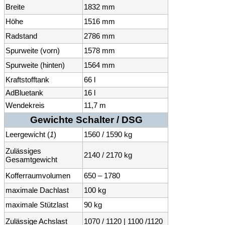
Breite
1832 mm
Höhe
1516 mm
Radstand
2786 mm
Spurweite (vorn)
1578 mm
Spurweite (hinten)
1564 mm
Kraftstofftank
66 l
AdBluetank
16 l
Wendekreis
11,7 m
Gewichte Schalter / DSG
Leergewicht (
1
)
1560 / 1590 kg
Zulässiges
2140 / 2170 kg
Gesamtgewicht
Kofferraumvolumen
650 – 1780
maximale Dachlast
100 kg
maximale Stützlast
90 kg
Zulässige Achslast
1070 / 1120 | 1100 /1120