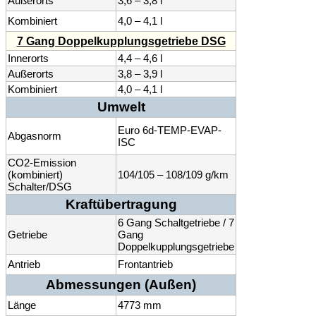
Außerorts
3,6 – 3,8 l
Kombiniert
4,0 – 4,1 l
7 Gang Doppelkupplungsgetriebe DSG
Innerorts
4,4 – 4,6 l
Außerorts
3,8 – 3,9 l
Kombiniert
4,0 – 4,1 l
Umwelt
Euro 6d-TEMP-EVAP-
Abgasnorm
ISC
CO2-Emission
(kombiniert)
104/105 – 108/109 g/km
Schalter/DSG
Kraftübertragung
6 Gang Schaltgetriebe / 7
Getriebe
Gang
Doppelkupplungsgetriebe
Antrieb
Frontantrieb
Abmessungen (Außen)
Länge
4773 mm