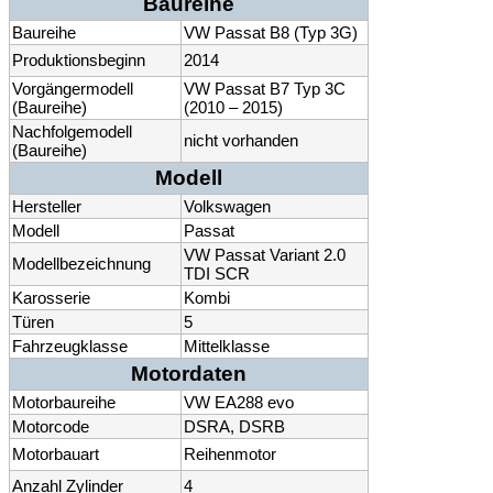
Baureihe
Baureihe
VW Passat B8 (Typ 3G)
Produktionsbeginn
2014
Vorgängermodell
VW Passat B7 Typ 3C
(Baureihe)
(2010 – 2015)
Nachfolgemodell
nicht vorhanden
(Baureihe)
Modell
Hersteller
Volkswagen
Modell
Passat
VW Passat Variant 2.0
Modellbezeichnung
TDI SCR
Karosserie
Kombi
Türen
5
Fahrzeugklasse
Mittelklasse
Motordaten
Motorbaureihe
VW EA288 evo
Motorcode
DSRA, DSRB
Motorbauart
Reihenmotor
Anzahl Zylinder
4