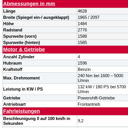
Abmessungen in mm
Länge
4628
Breite (
Spiegel
ein-/ ausgeklappt)
1865 / 2097
Höhe
1484
Radstand
2776
Spurweite (vorn)
1588
Spurweite (hinten)
1585
Motor & Getriebe
Anzahl Zylinder
4
Hubraum
1596
Kraftstoff
Benzin
240 Nm bei 1600 – 5000
Max. Drehmoment
U/min
132 kW / 180 PS bei 5700
Leistung in KW / PS
U/min
Getriebe
Powershift-Getriebe
Antriebsart
Frontantrieb
Fahrleistungen
Beschleunigung 0 auf 100 km/h in
9,2
Sekunden