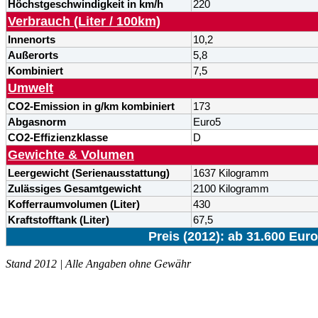
Höchstgeschwindigkeit in km/h
220
Verbrauch (Liter / 100km)
Innenorts
10,2
Außerorts
5,8
Kombiniert
7,5
Umwelt
CO2-Emission in g/km kombiniert
173
Abgasnorm
Euro5
CO2-Effizienzklasse
D
Gewichte & Volumen
Leergewicht (Serienausstattung)
1637 Kilogramm
Zulässiges Gesamtgewicht
2100 Kilogramm
Kofferraumvolumen (Liter)
430
Kraftstofftank (Liter)
67,5
Preis (2012): ab 31.600 Euro
Stand 2012 | Alle Angaben ohne Gewähr