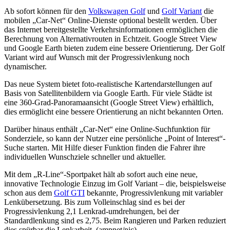
Ab sofort können für den
Volkswagen Golf
und
Golf Variant
die
mobilen „Car-Net“ Online-Dienste optional bestellt werden. Über
das Internet bereitgestellte Verkehrsinformationen ermöglichen die
Berechnung von Alternativrouten in Echtzeit. Google Street View
und Google Earth bieten zudem eine bessere Orientierung. Der Golf
Variant wird auf Wunsch mit der Progressivlenkung noch
dynamischer.
Das neue System bietet foto-realistische Kartendarstellungen auf
Basis von Satellitenbildern via Google Earth. Für viele Städte ist
eine 360-Grad-Panoramaansicht (Google Street View) erhältlich,
dies ermöglicht eine bessere Orientierung an nicht bekannten Orten.
Darüber hinaus enthält „Car-Net“ eine Online-Suchfunktion für
Sonderziele, so kann der Nutzer eine persönliche „Point of Interest“-
Suche starten. Mit Hilfe dieser Funktion finden die Fahrer ihre
individuellen Wunschziele schneller und aktueller.
Mit dem „R-Line“-Sportpaket hält ab sofort auch eine neue,
innovative Technologie Einzug im Golf Variant – die, beispielsweise
schon aus dem
Golf GTI
bekannte, Progressivlenkung mit variabler
Lenkübersetzung. Bis zum Volleinschlag sind es bei der
Progressivlenkung 2,1 Lenkrad-umdrehungen, bei der
Standardlenkung sind es 2,75. Beim Rangieren und Parken reduziert
dies spürbar die Lenkarbeit. (ampnet/nic)