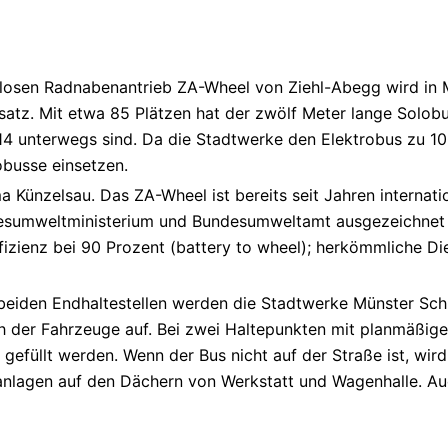
elosen Radnabenantrieb ZA-Wheel von Ziehl-Abegg wird in 
satz. Mit etwa 85 Plätzen hat der zwölf Meter lange Solobu
e 14 unterwegs sind. Da die Stadtwerke den Elektrobus zu 1
robusse einsetzen.
Künzelsau. Das ZA-Wheel ist bereits seit Jahren internati
sumweltministerium und Bundesumweltamt ausgezeichnet 
 Effizienz bei 90 Prozent (battery to wheel); herkömmliche
eiden Endhaltestellen werden die Stadtwerke Münster Schne
h der Fahrzeuge auf. Bei zwei Haltepunkten mit planmäßige
 gefüllt werden. Wenn der Bus nicht auf der Straße ist, wi
anlagen auf den Dächern von Werkstatt und Wagenhalle. Auc