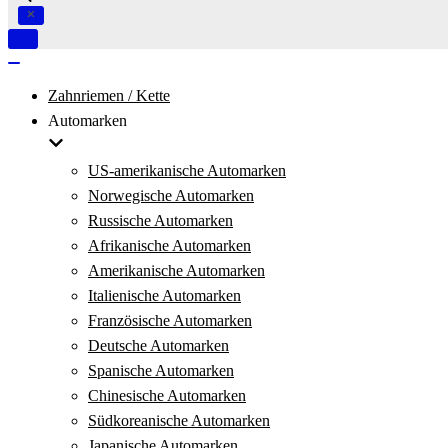
Navigation
umschalten
Navigation
umschalten
Zahnriemen / Kette
Automarken
US-amerikanische Automarken
Norwegische Automarken
Russische Automarken
Afrikanische Automarken
Amerikanische Automarken
Italienische Automarken
Französische Automarken
Deutsche Automarken
Spanische Automarken
Chinesische Automarken
Südkoreanische Automarken
Japanische Automarken