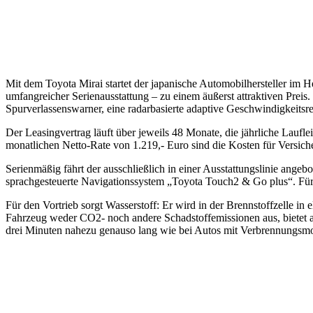
Mit dem Toyota Mirai startet der japanische Automobilhersteller im He
umfangreicher Serienausstattung – zu einem äußerst attraktiven Prei
Spurverlassenswarner, eine radarbasierte adaptive Geschwindigkeitsre
Der Leasingvertrag läuft über jeweils 48 Monate, die jährliche Laufle
monatlichen Netto-Rate von 1.219,- Euro sind die Kosten für Versich
Serienmäßig fährt der ausschließlich in einer Ausstattungslinie ang
sprachgesteuerte Navigationssystem „Toyota Touch2 & Go plus“. Für
Für den Vortrieb sorgt Wasserstoff: Er wird in der Brennstoffzelle i
Fahrzeug weder CO2- noch andere Schadstoffemissionen aus, bietet a
drei Minuten nahezu genauso lang wie bei Autos mit Verbrennungsmo