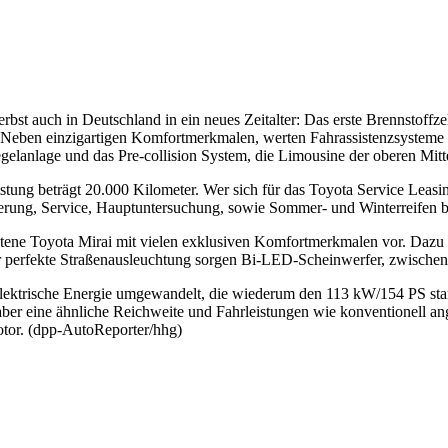
rbst auch in Deutschland in ein neues Zeitalter: Das erste Brennstoffz
s. Neben einzigartigen Komfortmerkmalen, werten Fahrassistenzsysteme 
gelanlage und das Pre-collision System, die Limousine der oberen Mitte
istung beträgt 20.000 Kilometer. Wer sich für das Toyota Service Leasing
erung, Service, Hauptuntersuchung, sowie Sommer- und Winterreifen be
ebotene Toyota Mirai mit vielen exklusiven Komfortmerkmalen vor. Daz
 perfekte Straßenausleuchtung sorgen Bi-LED-Scheinwerfer, zwischen 
n elektrische Energie umgewandelt, die wiederum den 113 kW/154 PS sta
ber eine ähnliche Reichweite und Fahrleistungen wie konventionell a
tor. (dpp-AutoReporter/hhg)