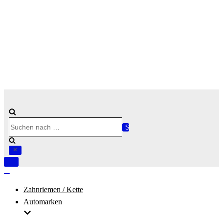
Suchen
nach …
Navigation
umschalten
Navigation
umschalten
Zahnriemen / Kette
Automarken