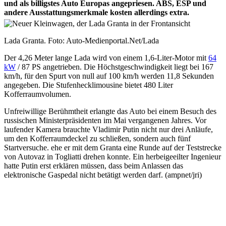
und als billigstes Auto Europas angepriesen. ABS, ESP und
andere Ausstattungsmerkmale kosten allerdings extra.
Lada Granta. Foto: Auto-Medienportal.Net/Lada
Der 4,26 Meter lange Lada wird von einem 1,6-Liter-Motor mit
64
kW
/ 87 PS angetrieben. Die Höchstgeschwindigkeit liegt bei 167
km/h, für den Spurt von null auf 100 km/h werden 11,8 Sekunden
angegeben. Die Stufenhecklimousine bietet 480 Liter
Kofferraumvolumen.
Unfreiwillige Berühmtheit erlangte das Auto bei einem Besuch des
russischen Ministerpräsidenten im Mai vergangenen Jahres. Vor
laufender Kamera brauchte Vladimir Putin nicht nur drei Anläufe,
um den Kofferraumdeckel zu schließen, sondern auch fünf
Startversuche. ehe er mit dem Granta eine Runde auf der Teststrecke
von Autovaz in Togliatti drehen konnte. Ein herbeigeeilter Ingenieur
hatte Putin erst erklären müssen, dass beim Anlassen das
elektronische Gaspedal nicht betätigt werden darf. (ampnet/jri)