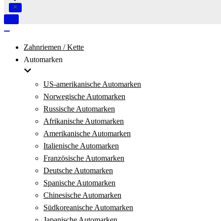
Navigation
umschalten
Navigation
umschalten
Zahnriemen / Kette
Automarken
US-amerikanische Automarken
Norwegische Automarken
Russische Automarken
Afrikanische Automarken
Amerikanische Automarken
Italienische Automarken
Französische Automarken
Deutsche Automarken
Spanische Automarken
Chinesische Automarken
Südkoreanische Automarken
Japanische Automarken