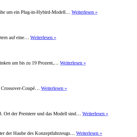
3
soll
Shanghai
ureihe um ein Plug-in-Hybird-Modell…
Weiterlesen »
Ende
2013:
2013
Porsche
nach
Panamera
Europa
mit
kommen
Audi
etern auf eine…
Weiterlesen »
Steckdose
–
A3
und
Auto
Viertürer
gestreckt
Shaghai
auf
der
Skoda
 sinken um bis zu 19 Prozent,…
Weiterlesen »
Auto
Superb
Shanghai
Facelift
2013
auf
der
Shanghai
nge Crossover-Coupé…
Weiterlesen »
Shanghai
2013:
Auto
Der
Show
X6
2013
bekommt
Shanghai
3. Ort der Premiere und das Modell sind…
Weiterlesen »
einen
2013
kleinen
–
Bruder
Mercedes:
Mercedes
nter der Haube des Konzeptfahrzeugs…
Weiterlesen »
So