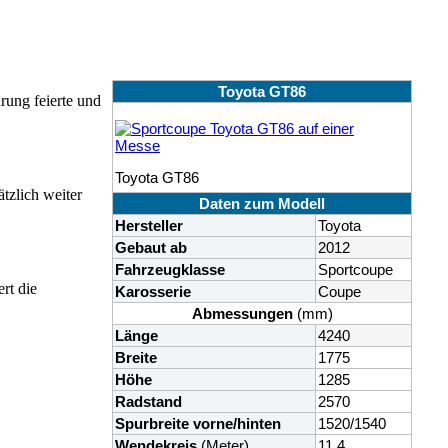
Toyota GT86
rung feierte und
Toyota GT86
tzlich weiter
Daten zum Modell
Hersteller
Toyota
Gebaut ab
2012
Fahrzeugklasse
Sportcoupe
rt die
Karosserie
Coupe
Abmessungen
(mm)
Länge
4240
Breite
1775
Höhe
1285
Radstand
2570
Spurbreite vorne/hinten
1520/1540
Wendekreis
(Meter)
11,4