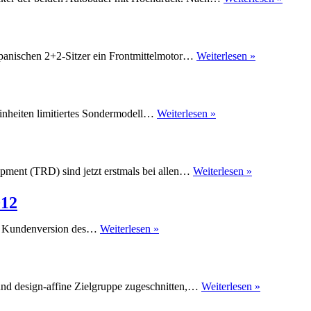
Toyot
beim
86
GT
Fahrbericht
panischen 2+2-Sitzer ein Frontmittelmotor…
Weiterlesen »
Coupé
Toyota
an
GT86:
einer
Sportwagen
Turbo
für
4-
Toyota
inheiten limitiertes Sondermodell…
Weiterlesen »
rund
türige
GT86
30
Hybri
Cup
000
Varian
Edition
Euro
in
TRD-
pment (TRD) sind jetzt erstmals bei allen…
Weiterlesen »
limitiertem
Komponente
VLN-
für
012
Trimm
den
Toyota
Toyota
die Kundenversion des…
Weiterlesen »
GT86
Motorsport
GmbH
zeigt
GT86
Toyota
 und design-affine Zielgruppe zugeschnitten,…
Weiterlesen »
CS-
zeigt
V3,
Yaris