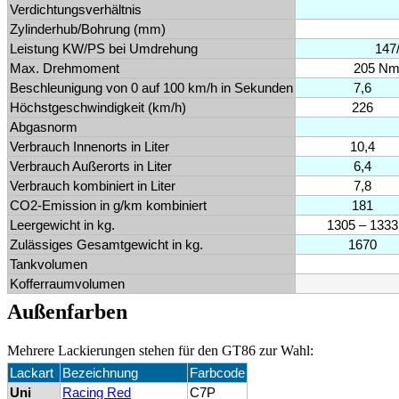
Verdichtungsverhältnis
Zylinderhub/Bohrung (mm)
Leistung KW/PS bei Umdrehung
147
Max. Drehmoment
205 Nm 
Beschleunigung von 0 auf 100 km/h in Sekunden
7,6
Höchstgeschwindigkeit (km/h)
226
Abgasnorm
Verbrauch Innenorts in Liter
10,4
Verbrauch Außerorts in Liter
6,4
Verbrauch kombiniert in Liter
7,8
CO2-Emission in g/km kombiniert
181
Leergewicht in kg.
1305 – 1333
Zulässiges Gesamtgewicht in kg.
1670
Tankvolumen
Kofferraumvolumen
Außenfarben
Mehrere Lackierungen stehen für den GT86 zur Wahl:
Lackart
Bezeichnung
Farbcode
Uni
Racing Red
C7P