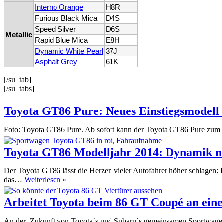
Interno Orange
H8R
Furious Black Mica
D4S
Speed Silver
D6S
Metallic
Rapid Blue Mica
E8H
Dynamic White Pearl
37J
Asphalt Grey
61K
[/su_tab]
[/su_tabs]
Toyota GT86 Pure: Neues Einstiegsmodell 
Foto: Toyota GT86 Pure. Ab sofort kann der Toyota GT86 Pure zum P
Toyota GT86 Modelljahr 2014: Dynamik n
Der Toyota GT86 lässt die Herzen vieler Autofahrer höher schlagen:
Toyota
das…
Weiterlesen »
GT86
Modelljahr
Arbeitet Toyota beim 86 GT Coupé an eine
2014:
Dynamik
An der Zukunft von Toyota`s und Subaru`s gemeinsamen Sportwagen