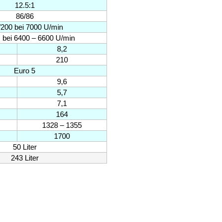
12.5:1
86/86
/200 bei 7000 U/min
bei 6400 – 6600 U/min
8,2
210
Euro 5
9,6
5,7
7,1
164
1328 – 1355
1700
50 Liter
243 Liter