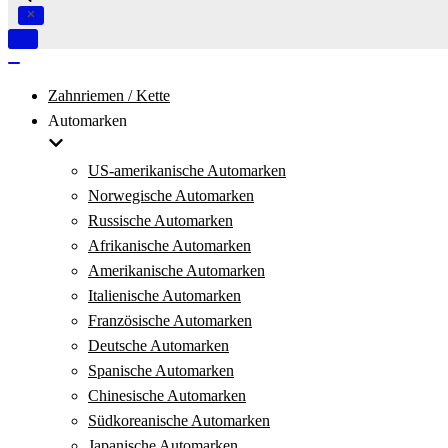
Navigation
umschalten
Navigation
umschalten
Zahnriemen / Kette
Automarken
US-amerikanische Automarken
Norwegische Automarken
Russische Automarken
Afrikanische Automarken
Amerikanische Automarken
Italienische Automarken
Französische Automarken
Deutsche Automarken
Spanische Automarken
Chinesische Automarken
Südkoreanische Automarken
Japanische Automarken