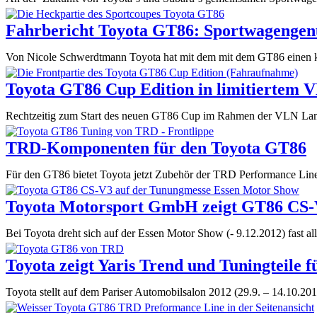
nochmals
verbessert
Fahrbericht Toyota GT86: Sportwagengenu
Von Nicole Schwerdtmann Toyota hat mit dem mit dem GT86 einen k
Toyota GT86 Cup Edition in limitiertem
Rechtzeitig zum Start des neuen GT86 Cup im Rahmen der VLN Langst
TRD-Komponenten für den Toyota GT86
Für den GT86 bietet Toyota jetzt Zubehör der TRD Performance Lin
Toyota Motorsport GmbH zeigt GT86 CS-V
Bei Toyota dreht sich auf der Essen Motor Show (- 9.12.2012) fas
Toyota zeigt Yaris Trend und Tuningteile
Toyota stellt auf dem Pariser Automobilsalon 2012 (29.9. – 14.10.20