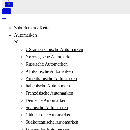
Navigation
umschalten
Navigation
umschalten
Zahnriemen / Kette
Automarken
US-amerikanische Automarken
Norwegische Automarken
Russische Automarken
Afrikanische Automarken
Amerikanische Automarken
Italienische Automarken
Französische Automarken
Deutsche Automarken
Spanische Automarken
Chinesische Automarken
Südkoreanische Automarken
Japanische Automarken