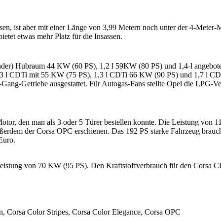
n, ist aber mit einer Länge von 3,99 Metern noch unter der 4-Meter-
ietet etwas mehr Platz für die Insassen.
linder) Hubraum 44 KW (60 PS), 1,2 l 59KW (80 PS) und 1,4-l angebot
 1,3 l CDTi mit 55 KW (75 PS), 1,3 l CDTi 66 KW (90 PS) und 1,7 l 
Gang-Getriebe ausgestattet. Für Autogas-Fans stellte Opel die LPG-Ve
tor, den man als 3 oder 5 Türer bestellen konnte. Die Leistung von
außerdem der Corsa OPC erschienen. Das 192 PS starke Fahrzeug brauch
Euro.
istung von 70 KW (95 PS). Den Kraftstoffverbrauch für den Corsa CD
on, Corsa Color Stripes, Corsa Color Elegance, Corsa OPC