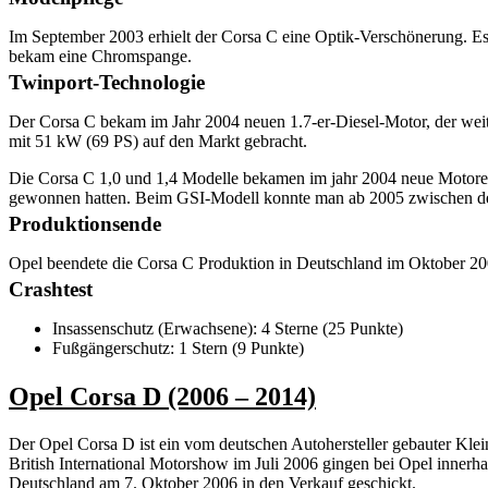
Im September 2003 erhielt der Corsa C eine Optik-Verschönerung. Es 
bekam eine Chromspange.
Twinport-Technologie
Der Corsa C bekam im Jahr 2004 neuen 1.7-er-Diesel-Motor, der weit
mit 51 kW (69 PS) auf den Markt gebracht.
Die Corsa C 1,0 und 1,4 Modelle bekamen im jahr 2004 neue Motore
gewonnen hatten. Beim GSI-Modell konnte man ab 2005 zwischen de
Produktionsende
Opel beendete die Corsa C Produktion in Deutschland im Oktober 2006
Crashtest
Insassenschutz (Erwachsene): 4 Sterne (25 Punkte)
Fußgängerschutz: 1 Stern (9 Punkte)
Opel Corsa D (2006 – 2014)
Der Opel Corsa D ist ein vom deutschen Autohersteller gebauter Kle
British International Motorshow im Juli 2006 gingen bei Opel inner
Deutschland am 7. Oktober 2006 in den Verkauf geschickt.