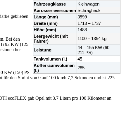
Fahrzeugklasse
Kleinwagen
Karosserieversionen
Schrägheck
Marke geblieben.
Länge (mm)
3999
Breite (mm)
1713 – 1737
Höhe (mm)
1488
Leergewicht (mit
1100 – 1354 kg
en. Bei den
Fahrer)
CDTi 92 KW (125
44 – 155 KW (60 –
rsionen her.
Leistung
211 PS)
Tankvolumen (l.)
45
Kofferraumvolumen
285
(l.)
 110 KW (150) PS
t für den Sprint von 0 auf 100 km/h 7,2 Sekunden und ist 225
TI ecoFLEX gab Opel mit 3,7 Litern pro 100 Kilometer an.