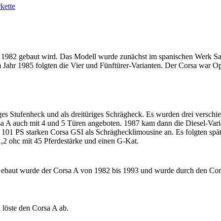
kette
it 1982 gebaut wird. Das Modell wurde zunächst im spanischen Werk Sa
Jahr 1985 folgten die Vier und Fünftürer-Varianten. Der Corsa war Op
ges Stufenheck und als dreitüriges Schrägheck. Es wurden drei verschi
a A auch mit 4 und 5 Türen angeboten. 1987 kam dann die Diesel-Varia
101 PS starken Corsa GSI als Schräghecklimousine an. Es folgten spät
1,2 ohc mit 45 Pferdestärke und einen G-Kat.
 Gebaut wurde der Corsa A von 1982 bis 1993 und wurde durch den Cor
 löste den Corsa A ab.