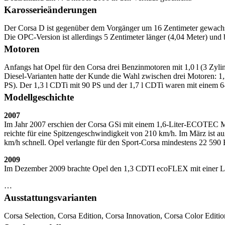
Karosserieänderungen
Der Corsa D ist gegenüber dem Vorgänger um 16 Zentimeter gewachse
Die OPC-Version ist allerdings 5 Zentimeter länger (4,04 Meter) und b
Motoren
Anfangs hat Opel für den Corsa drei Benzinmotoren mit 1,0 l (3 Zy
Diesel-Varianten hatte der Kunde die Wahl zwischen drei Motoren:
PS). Der 1,3 l CDTi mit 90 PS und der 1,7 l CDTi waren mit einem 6-
Modellgeschichte
2007
Im Jahr 2007 erschien der Corsa GSi mit einem 1,6-Liter-ECOTEC Mo
reichte für eine Spitzengeschwindigkeit von 210 km/h. Im März ist 
km/h schnell. Opel verlangte für den Sport-Corsa mindestens 22 590 
2009
Im Dezember 2009 brachte Opel den 1,3 CDTI ecoFLEX mit einer Le
…
Ausstattungsvarianten
Corsa Selection, Corsa Edition, Corsa Innovation, Corsa Color Editi