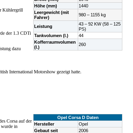
Höhe (mm)
1440
 Kühlergrill
Leergewicht (mit
980 – 1155 kg
Fahrer)
43 – 92 KW (58 – 125
Leistung
PS)
rde der 1.3 CDTi
Tankvolumen (l.)
44
Kofferraumvolumen
260
(l.)
istung dazu
ish International Motorshow gezeigt hatte.
Opel Corsa D Daten
des Corsa auf der
Hersteller
Opel
 wurde in
Gebaut seit
2006