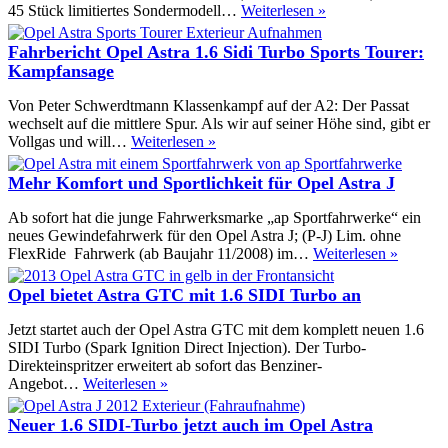
Essen
45 Stück limitiertes Sondermodell…
Weiterlesen »
2013:
Irmscher
Fahrbericht Opel Astra 1.6 Sidi Turbo Sports Tourer:
Opel
Kampfansage
Astra
GTC
Von Peter Schwerdtmann Klassenkampf auf der A2: Der Passat
Sport
wechselt auf die mittlere Spur. Als wir auf seiner Höhe sind, gibt er
45
Fahrbericht
Vollgas und will…
Weiterlesen »
Opel
Astra
Mehr Komfort und Sportlichkeit für Opel Astra J
1.6
Sidi
Ab sofort hat die junge Fahrwerksmarke „ap Sportfahrwerke“ ein
Turbo
neues Gewindefahrwerk für den Opel Astra J; (P-J) Lim. ohne
Sports
Mehr
FlexRide Fahrwerk (ab Baujahr 11/2008) im…
Weiterlesen »
Tourer:
Komfor
Kampfansage
und
Opel bietet Astra GTC mit 1.6 SIDI Turbo an
Sportlic
für
Jetzt startet auch der Opel Astra GTC mit dem komplett neuen 1.6
Opel
SIDI Turbo (Spark Ignition Direct Injection). Der Turbo-
Astra
Direkteinspritzer erweitert ab sofort das Benziner-
J
Opel
Angebot…
Weiterlesen »
bietet
Astra
Neuer 1.6 SIDI-Turbo jetzt auch im Opel Astra
GTC