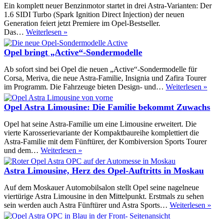
mit
Ein komplett neuer Benzinmotor startet in drei Astra-Varianten: Der
1.6
1.6 SIDI Turbo (Spark Ignition Direct Injection) der neuen
SIDI
Generation feiert jetzt Premiere im Opel-Bestseller.
Turbo
Neuer
Das…
Weiterlesen »
an
1.6
SIDI-
Opel bringt „Active“-Sondermodelle
Turbo
jetzt
Ab sofort sind bei Opel die neuen „Active“-Sondermodelle für
auch
Corsa, Meriva, die neue Astra-Familie, Insignia und Zafira Tourer
im
Ope
im Programm. Die Fahrzeuge bieten Design- und…
Weiterlesen »
Opel
brin
Astra
„Ac
Opel Astra Limousine: Die Familie bekommt Zuwachs
Son
Opel hat seine Astra-Familie um eine Limousine erweitert. Die
vierte Karosserievariante der Kompaktbaureihe komplettiert die
Astra-Familie mit dem Fünftürer, der Kombiversion Sports Tourer
Opel
und dem…
Weiterlesen »
Astra
Limousine:
Astra Limousine, Herz des Opel-Auftritts in Moskau
Die
Familie
Auf dem Moskauer Automobilsalon stellt Opel seine nagelneue
bekommt
viertürige Astra Limousine in den Mittelpunkt. Erstmals zu sehen
Zuwachs
As
sein werden auch Astra Fünftürer und Astra Sports…
Weiterlesen »
Li