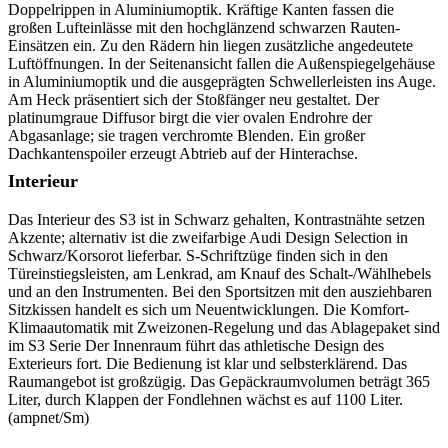
Doppelrippen in Aluminiumoptik. Kräftige Kanten fassen die
großen Lufteinlässe mit den hochglänzend schwarzen Rauten-
Einsätzen ein. Zu den Rädern hin liegen zusätzliche angedeutete
Luftöffnungen. In der Seitenansicht fallen die Außenspiegelgehäuse
in Aluminiumoptik und die ausgeprägten Schwellerleisten ins Auge.
Am Heck präsentiert sich der Stoßfänger neu gestaltet. Der
platinumgraue Diffusor birgt die vier ovalen Endrohre der
Abgasanlage; sie tragen verchromte Blenden. Ein großer
Dachkantenspoiler erzeugt Abtrieb auf der Hinterachse.
Interieur
Das Interieur des S3 ist in Schwarz gehalten, Kontrastnähte setzen
Akzente; alternativ ist die zweifarbige Audi Design Selection in
Schwarz/Korsorot lieferbar. S-Schriftzüge finden sich in den
Türeinstiegsleisten, am Lenkrad, am Knauf des Schalt-/Wählhebels
und an den Instrumenten. Bei den Sportsitzen mit den ausziehbaren
Sitzkissen handelt es sich um Neuentwicklungen. Die Komfort-
Klimaautomatik mit Zweizonen-Regelung und das Ablagepaket sind
im S3 Serie Der Innenraum führt das athletische Design des
Exterieurs fort. Die Bedienung ist klar und selbsterklärend. Das
Raumangebot ist großzügig. Das Gepäckraumvolumen beträgt 365
Liter, durch Klappen der Fondlehnen wächst es auf 1100 Liter.
(ampnet/Sm)