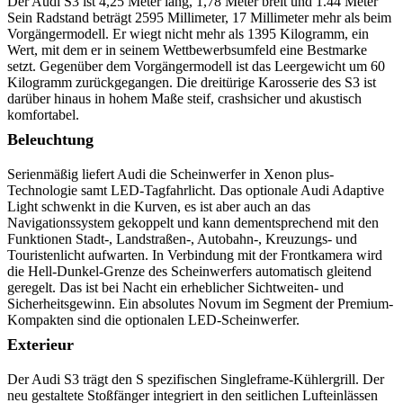
Der Audi S3 ist 4,25 Meter lang, 1,78 Meter breit und 1.44 Meter
Sein Radstand beträgt 2595 Millimeter, 17 Millimeter mehr als beim
Vorgängermodell. Er wiegt nicht mehr als 1395 Kilogramm, ein
Wert, mit dem er in seinem Wettbewerbsumfeld eine Bestmarke
setzt. Gegenüber dem Vorgängermodell ist das Leergewicht um 60
Kilogramm zurückgegangen. Die dreitürige Karosserie des S3 ist
darüber hinaus in hohem Maße steif, crashsicher und akustisch
komfortabel.
Beleuchtung
Serienmäßig liefert Audi die Scheinwerfer in Xenon plus-
Technologie samt LED-Tagfahrlicht. Das optionale Audi Adaptive
Light schwenkt in die Kurven, es ist aber auch an das
Navigationssystem gekoppelt und kann dementsprechend mit den
Funktionen Stadt-, Landstraßen-, Autobahn-, Kreuzungs- und
Touristenlicht aufwarten. In Verbindung mit der Frontkamera wird
die Hell-Dunkel-Grenze des Scheinwerfers automatisch gleitend
geregelt. Das ist bei Nacht ein erheblicher Sichtweiten- und
Sicherheitsgewinn. Ein absolutes Novum im Segment der Premium-
Kompakten sind die optionalen LED-Scheinwerfer.
Exterieur
Der Audi S3 trägt den S spezifischen Singleframe-Kühlergrill. Der
neu gestaltete Stoßfänger integriert in den seitlichen Lufteinlässen