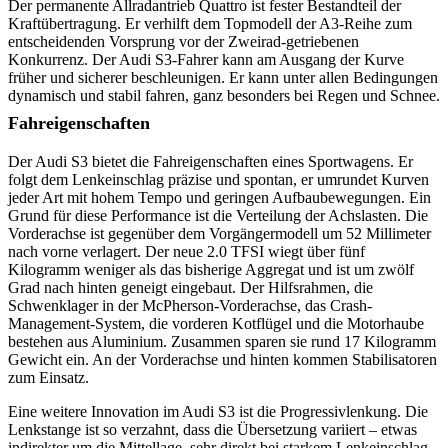
Der permanente Allradantrieb Quattro ist fester Bestandteil der
Kraftübertragung. Er verhilft dem Topmodell der A3-Reihe zum
entscheidenden Vorsprung vor der Zweirad-getriebenen
Konkurrenz. Der Audi S3-Fahrer kann am Ausgang der Kurve
früher und sicherer beschleunigen. Er kann unter allen Bedingungen
dynamisch und stabil fahren, ganz besonders bei Regen und Schnee.
Fahreigenschaften
Der Audi S3 bietet die Fahreigenschaften eines Sportwagens. Er
folgt dem Lenkeinschlag präzise und spontan, er umrundet Kurven
jeder Art mit hohem Tempo und geringen Aufbaubewegungen. Ein
Grund für diese Performance ist die Verteilung der Achslasten. Die
Vorderachse ist gegenüber dem Vorgängermodell um 52 Millimeter
nach vorne verlagert. Der neue 2.0 TFSI wiegt über fünf
Kilogramm weniger als das bisherige Aggregat und ist um zwölf
Grad nach hinten geneigt eingebaut. Der Hilfsrahmen, die
Schwenklager in der McPherson-Vorderachse, das Crash-
Management-System, die vorderen Kotflügel und die Motorhaube
bestehen aus Aluminium. Zusammen sparen sie rund 17 Kilogramm
Gewicht ein. An der Vorderachse und hinten kommen Stabilisatoren
zum Einsatz.
Eine weitere Innovation im Audi S3 ist die Progressivlenkung. Die
Lenkstange ist so verzahnt, dass die Übersetzung variiert – etwas
indirekter um die Mittellage, sehr direkt bei starkem Lenkeinschlag.