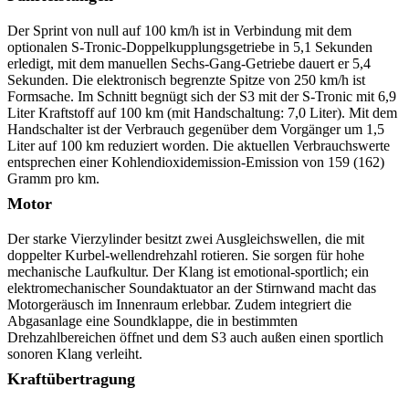
Der Sprint von null auf 100 km/h ist in Verbindung mit dem
optionalen S-Tronic-Doppelkupplungsgetriebe in 5,1 Sekunden
erledigt, mit dem manuellen Sechs-Gang-Getriebe dauert er 5,4
Sekunden. Die elektronisch begrenzte Spitze von 250 km/h ist
Formsache. Im Schnitt begnügt sich der S3 mit der S-Tronic mit 6,9
Liter Kraftstoff auf 100 km (mit Handschaltung: 7,0 Liter). Mit dem
Handschalter ist der Verbrauch gegenüber dem Vorgänger um 1,5
Liter auf 100 km reduziert worden. Die aktuellen Verbrauchswerte
entsprechen einer Kohlendioxidemission-Emission von 159 (162)
Gramm pro km.
Motor
Der starke Vierzylinder besitzt zwei Ausgleichswellen, die mit
doppelter Kurbel-wellendrehzahl rotieren. Sie sorgen für hohe
mechanische Laufkultur. Der Klang ist emotional-sportlich; ein
elektromechanischer Soundaktuator an der Stirnwand macht das
Motorgeräusch im Innenraum erlebbar. Zudem integriert die
Abgasanlage eine Soundklappe, die in bestimmten
Drehzahlbereichen öffnet und dem S3 auch außen einen sportlich
sonoren Klang verleiht.
Kraftübertragung