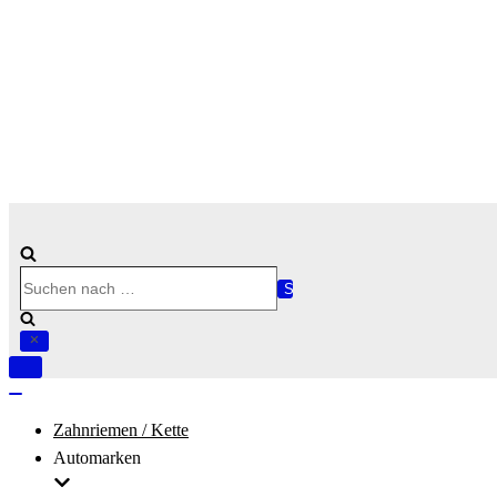
Suchen
nach …
Navigation
umschalten
Navigation
umschalten
Zahnriemen / Kette
Automarken