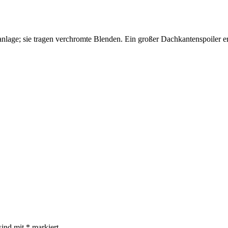
nlage; sie tragen verchromte Blenden. Ein großer Dachkantenspoiler er
sind mit
*
markiert