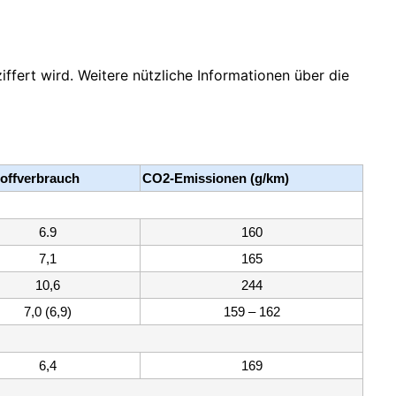
ffert wird. Weitere nützliche Informationen über die
toffverbrauch
CO2-Emissionen (g/km)
6.9
160
7,1
165
10,6
244
7,0 (6,9)
159 – 162
6,4
169