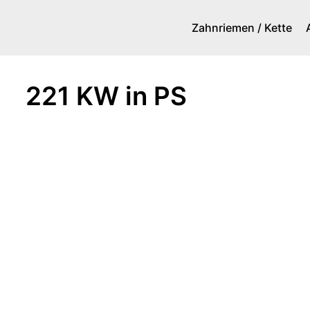
Zahnriemen / Kette
Zum
Inhalt
springen
221 KW in PS