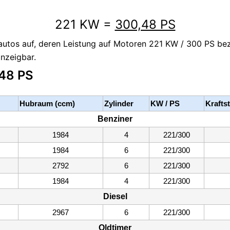
221 KW =
300,48 PS
autos auf, deren Leistung auf Motoren 221 KW / 300 PS bezi
nzeigbar.
,48 PS
Hubraum (ccm)
Zylinder
KW / PS
Krafts
Benziner
1984
4
221/300
1984
6
221/300
2792
6
221/300
1984
4
221/300
Diesel
2967
6
221/300
Oldtimer