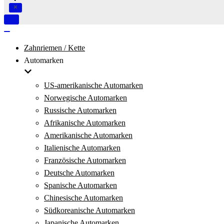
Navigation
umschalten
Navigation
umschalten
Zahnriemen / Kette
Automarken
US-amerikanische Automarken
Norwegische Automarken
Russische Automarken
Afrikanische Automarken
Amerikanische Automarken
Italienische Automarken
Französische Automarken
Deutsche Automarken
Spanische Automarken
Chinesische Automarken
Südkoreanische Automarken
Japanische Automarken