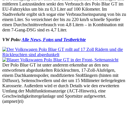
mittleren Lastzuständen senkt den Verbrauch des Polo Blue GT im
EU-Fahrzyklus um bis zu 0,3 Liter auf 100 Kilometer. Im
Stadtverkehr ergibt sich sogar eine Verbrauchseinsparung von bis zu
einem Liter. So verzeichnet der bis zu 220 km/h schnelle Sportler
einen Durchschnittsverbrauch von 4,8 Litern – in Kombination mit
dem 7-Gang-DSG sind es 4,7 Liter.
VW Polo:
Alle News, Fotos und Testberichte
Der Polo Blue GT ist unter anderem erkennbar an den neu
entworfenen abgedunkelten Rückleuchten, 17-Zoll-Alufelgen,
einem Dachkantenspoiler, modifizierten Stoßfängern (hinten mit
Diffusor), Seitenschwellern und der um 15 Millimeter tiefergelegten
Karosserie. Außerdem wird er durch Details wie den erweiterten
Umfang der Multifunktionsanzeige (ACT-Hinweis), eine
Geschwindigkeitsregelanlage und Sportsitze aufgewertet.
(ampnet/jri)