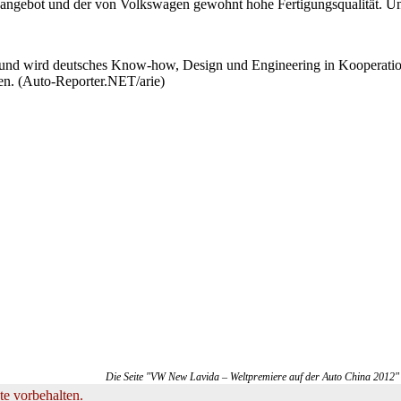
atzangebot und der von Volkswagen gewohnt hohe Fertigungsqualität. Un
u und wird deutsches Know-how, Design und Engineering in Kooperation
gen. (Auto-Reporter.NET/arie)
Die Seite "VW New Lavida – Weltpremiere auf der Auto China 2012" w
e vorbehalten.