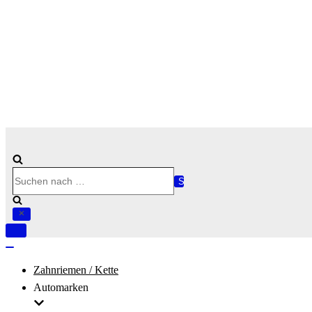
Suchen
nach …
Navigation
umschalten
Navigation
umschalten
Zahnriemen / Kette
Automarken