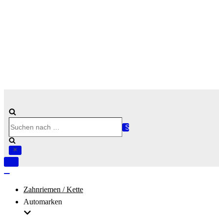
Suchen
nach …
Navigation
umschalten
Navigation
umschalten
Zahnriemen / Kette
Automarken