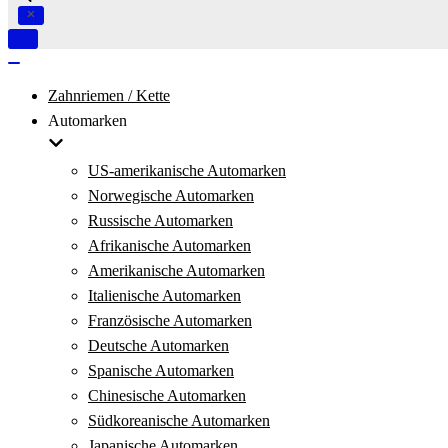
Navigation
umschalten
Navigation
umschalten
Zahnriemen / Kette
Automarken
US-amerikanische Automarken
Norwegische Automarken
Russische Automarken
Afrikanische Automarken
Amerikanische Automarken
Italienische Automarken
Französische Automarken
Deutsche Automarken
Spanische Automarken
Chinesische Automarken
Südkoreanische Automarken
Japanische Automarken