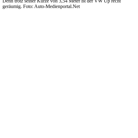
Denn trotz seiner Kürze von 3,54 Meter ist der VW Up recht
geräumig. Foto: Auto-Medienportal.Net