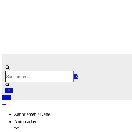
Suchen
nach …
Navigation
umschalten
Navigation
umschalten
Zahnriemen / Kette
Automarken