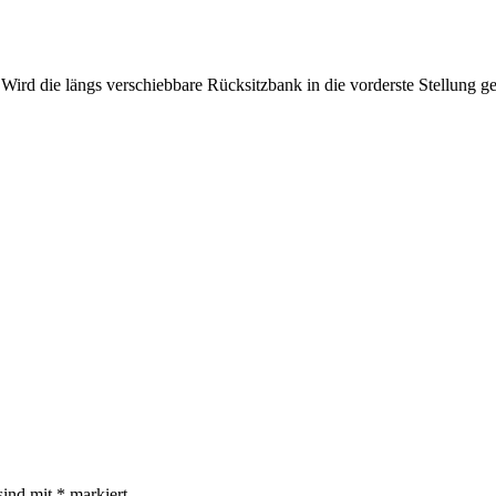
rd die längs verschiebbare Rücksitzbank in die vorderste Stellung gebr
sind mit
*
markiert