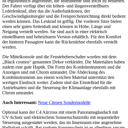
ist ergonomisch angeordnet, die Instrumente sind leicht zu bedienen.
Der Fahrer verfügt über ein höhen- und längenverstellbares
Lederlenkrad, über das die Audiofunktionen, der
Geschwindigkeitsregler und die Freisprecheinrichtung direkt bedient
werden können. Das Lenkrad ist griffig. Die vorderen Sitze bieten
einen sehr guten Seitenhalt und können in Höhe, Länge und
Neigung verstellt werden. Sie sind auch in einer elektrisch
einstellbaren und beheizbaren Version erhältlich. Für den Komfort
der hinteren Passagiere kann die Rückenlehne ebenfalls verstellt
werden.
Die Mittelkonsole und die Fensteheberschalter wurden mit dem
„Black cosmos“ genannten Dekor verkleidet. Die Materialien haben
zudem eine gute Haptik. Die Form des Kombiinstruments und die
Anzeigen sind mit Chrom umrandet. Die Abdeckung des
Kombiinstruments aus einem weichen Material unterstützt den
wertigen Eindruck weiter. Zudem sind das Einstellrad für die
Antriebsarten und die Steuerung der Klimaanlage ebenfalls mit
Chrom umrandet.
Auch Interessant:
Neue Citroen Sondermodelle
Optional kann der C4 Aircross mit einem Panoramaglasdach mit
UV-Schutz und elektrischem Sonnenschutzrollo mit sequentieller
Steuerung ausgestattet werden, das im Innenraum eine angenehme
Helligkeit schafft. Bei starkem Sonnenschein ist es allerdings ratsam,