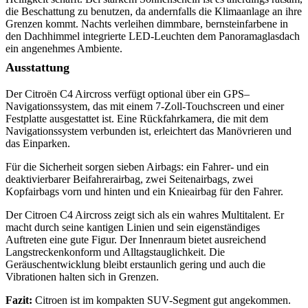
die Beschattung zu benutzen, da andernfalls die Klimaanlage an ihre
Grenzen kommt. Nachts verleihen dimmbare, bernsteinfarbene in
den Dachhimmel integrierte LED-Leuchten dem Panoramaglasdach
ein angenehmes Ambiente.
Ausstattung
Der Citroën C4 Aircross verfügt optional über ein GPS–
Navigationssystem, das mit einem 7-Zoll-Touchscreen und einer
Festplatte ausgestattet ist. Eine Rückfahrkamera, die mit dem
Navigationssystem verbunden ist, erleichtert das Manövrieren und
das Einparken.
Für die Sicherheit sorgen sieben Airbags: ein Fahrer- und ein
deaktivierbarer Beifahrerairbag, zwei Seitenairbags, zwei
Kopfairbags vorn und hinten und ein Knieairbag für den Fahrer.
Der Citroen C4 Aircross zeigt sich als ein wahres Multitalent. Er
macht durch seine kantigen Linien und sein eigenständiges
Auftreten eine gute Figur. Der Innenraum bietet ausreichend
Langstreckenkonform und Alltagstauglichkeit. Die
Geräuschentwicklung bleibt erstaunlich gering und auch die
Vibrationen halten sich in Grenzen.
Fazit:
Citroen ist im kompakten SUV-Segment gut angekommen.