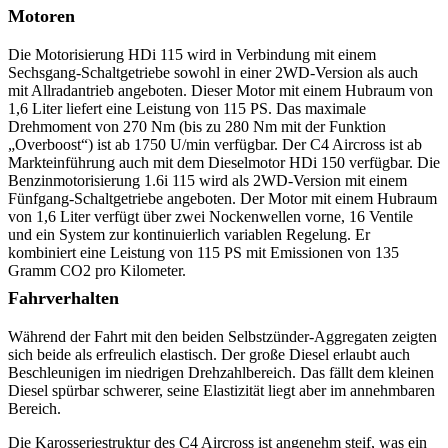
Motoren
Die Motorisierung HDi 115 wird in Verbindung mit einem
Sechsgang-Schaltgetriebe sowohl in einer 2WD-Version als auch
mit Allradantrieb angeboten. Dieser Motor mit einem Hubraum von
1,6 Liter liefert eine Leistung von 115 PS. Das maximale
Drehmoment von 270 Nm (bis zu 280 Nm mit der Funktion
„Overboost“) ist ab 1750 U/min verfügbar. Der C4 Aircross ist ab
Markteinführung auch mit dem Dieselmotor HDi 150 verfügbar. Die
Benzinmotorisierung 1.6i 115 wird als 2WD-Version mit einem
Fünfgang-Schaltgetriebe angeboten. Der Motor mit einem Hubraum
von 1,6 Liter verfügt über zwei Nockenwellen vorne, 16 Ventile
und ein System zur kontinuierlich variablen Regelung. Er
kombiniert eine Leistung von 115 PS mit Emissionen von 135
Gramm CO2 pro Kilometer.
Fahrverhalten
Während der Fahrt mit den beiden Selbstzünder-Aggregaten zeigten
sich beide als erfreulich elastisch. Der große Diesel erlaubt auch
Beschleunigen im niedrigen Drehzahlbereich. Das fällt dem kleinen
Diesel spürbar schwerer, seine Elastizität liegt aber im annehmbaren
Bereich.
Die Karosseriestruktur des C4 Aircross ist angenehm steif, was ein