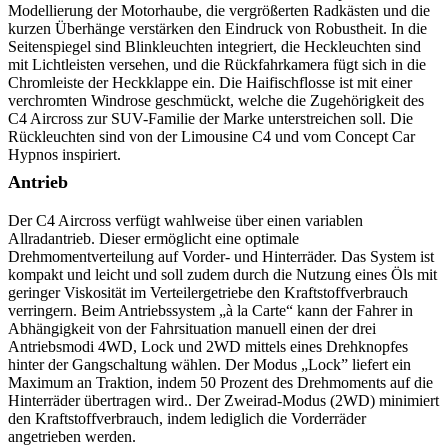
Modellierung der Motorhaube, die vergrößerten Radkästen und die
kurzen Überhänge verstärken den Eindruck von Robustheit. In die
Seitenspiegel sind Blinkleuchten integriert, die Heckleuchten sind
mit Lichtleisten versehen, und die Rückfahrkamera fügt sich in die
Chromleiste der Heckklappe ein. Die Haifischflosse ist mit einer
verchromten Windrose geschmückt, welche die Zugehörigkeit des
C4 Aircross zur SUV-Familie der Marke unterstreichen soll. Die
Rückleuchten sind von der Limousine C4 und vom Concept Car
Hypnos inspiriert.
Antrieb
Der C4 Aircross verfügt wahlweise über einen variablen
Allradantrieb. Dieser ermöglicht eine optimale
Drehmomentverteilung auf Vorder- und Hinterräder. Das System ist
kompakt und leicht und soll zudem durch die Nutzung eines Öls mit
geringer Viskosität im Verteilergetriebe den Kraftstoffverbrauch
verringern. Beim Antriebssystem „à la Carte“ kann der Fahrer in
Abhängigkeit von der Fahrsituation manuell einen der drei
Antriebsmodi 4WD, Lock und 2WD mittels eines Drehknopfes
hinter der Gangschaltung wählen. Der Modus „Lock” liefert ein
Maximum an Traktion, indem 50 Prozent des Drehmoments auf die
Hinterräder übertragen wird.. Der Zweirad-Modus (2WD) minimiert
den Kraftstoffverbrauch, indem lediglich die Vorderräder
angetrieben werden.