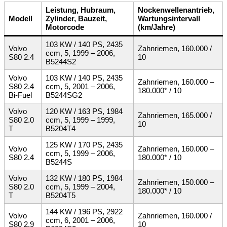
Leistung, Hubraum,
Nockenwellenantrieb,
Modell
Zylinder, Bauzeit,
Wartungsintervall
Motorcode
(km/Jahre)
103 KW / 140 PS, 2435
Volvo
Zahnriemen, 160.000 /
ccm, 5, 1999 – 2006,
S80 2.4
10
B5244S2
Volvo
103 KW / 140 PS, 2435
Zahnriemen, 160.000 –
S80 2.4
ccm, 5, 2001 – 2006,
180.000* / 10
Bi-Fuel
B5244SG2
Volvo
120 KW / 163 PS, 1984
Zahnriemen, 165.000 /
S80 2.0
ccm, 5, 1999 – 1999,
10
T
B5204T4
125 KW / 170 PS, 2435
Volvo
Zahnriemen, 160.000 –
ccm, 5, 1999 – 2006,
S80 2.4
180.000* / 10
B5244S
Volvo
132 KW / 180 PS, 1984
Zahnriemen, 150.000 –
S80 2.0
ccm, 5, 1999 – 2004,
180.000* / 10
T
B5204T5
144 KW / 196 PS, 2922
Volvo
Zahnriemen, 160.000 /
ccm, 6, 2001 – 2006,
S80 2.9
10