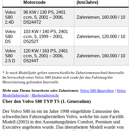
Motorcode
(km/Jahre)
Volvo
96 KW / 130 PS, 2401
S80
ccm, 5, 2001 – 2006,
Zahnriemen, 160.000 / 10
2.4D
D5244T2
Volvo
103 KW / 140 PS, 2401
S80
ccm, 5, 1999 – 2001,
Zahnriemen, 120.000 / 10
D5
D5252T
Volvo
120 KW / 163 PS, 2461
S80
ccm, 5, 2001 – 2006,
Zahnriemen, 160.000 / 10
2.5 D
D5244T
* Je nach Modelljahr gelten unterschiedliche Zahnriemenwechsel-Intervalle.
Im Serviceheft eines Volvo S80 finden sich exakt für das Fahrzeug/die
Motorisierung geltenden Intervalle.
Mehr zum Thema Steuerkette oder Zahnriemen
:
Volvo S80 Baureihen
|
Volvo
Modellübersicht
|
Markenübersicht
Über den Volvo S80 TYP TS (1. Generation)
Der Volvo S80 ist ein im Jahre 1998 eingeführte Limousine des
schwedischen Fahrzeugherstellers Volvo, welche bis zum Facelift-
Modell (2003) in den Ausstattungslinien Comfort, Premium und
Executive angeboten wurde. Das überarbeitete Modell wurde von