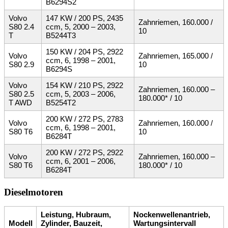
B6294S2
Volvo
147 KW / 200 PS, 2435
Zahnriemen, 160.000 /
S80 2.4
ccm, 5, 2000 – 2003,
10
T
B5244T3
150 KW / 204 PS, 2922
Volvo
Zahnriemen, 165.000 /
ccm, 6, 1998 – 2001,
S80 2.9
10
B6294S
Volvo
154 KW / 210 PS, 2922
Zahnriemen, 160.000 –
S80 2.5
ccm, 5, 2003 – 2006,
180.000* / 10
T AWD
B5254T2
200 KW / 272 PS, 2783
Volvo
Zahnriemen, 160.000 /
ccm, 6, 1998 – 2001,
S80 T6
10
B6284T
200 KW / 272 PS, 2922
Volvo
Zahnriemen, 160.000 –
ccm, 6, 2001 – 2006,
S80 T6
180.000* / 10
B6284T
Dieselmotoren
Leistung, Hubraum,
Nockenwellenantrieb,
Modell
Zylinder, Bauzeit,
Wartungsintervall