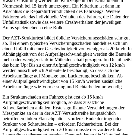
Kasko-Einstufung werden die Fahrzeuge in Deutschland einem
Normcrash bei 15 km/h unterzogen. Ein Kriterium ist dann im
Anschluss die Reparaturfreundlichkeit des Fahrzeugs. Weitere
Faktoren wie das individuelle Verhalten des Fahrers, die Daten der
Unfallstatistik sowie das weitere Crashverhalten der jeweiligen
Autos spielen ebenso eine Rolle.
Der AZT-Strukturtest bildet übliche Versicherungsschäden sehr gut
ab. Bei einem typischen Versicherungsschaden handelt es sich um
einen Unfall mit einer Geschwindigkeit von weniger als 20 km/h. In
Abhängigkeit von der Aufprallgeschwindigkeit werden die Bauteile
mehr oder weniger stark in Mitleidenschaft gezogen. Im Detail heißt
das beim Up: Bis zu einer Aufprallgeschwindigkeit von 12 km/h
werden ausschließlich Anbauteile beschädigt, so dass sich die
Arbeitsumfänge auf Montage und Lackierung beschränken. Ab
einer Aufprallgeschwindigkeit von 15 km/h werden zusätzliche
Arbeitsumfänge wie Vermessung und Richtarbeiten notwendig.
Ein Strukturschaden am Fahrzeug ist erst ab 15 km/h
Aufprallgeschwindigkeit möglich, so dass zusätzliche
Schweißarbeiten anfallen. Erste signifikante Verschiebungen der
Messpunkte an der in der AZT-Versuchsreihe hauptsächlich
betroffenen linken Flanschplatte – vorderes Ende der tragenden
Struktur von Schraubteilen – erfordern Richtarbeiten. Bei der
Aufprallgeschwindigkeit von 20 km/h musste der vordere linke
Längsträger teilerneuert werden. Dennoch lagen die Werte bei der