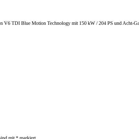
 den V6 TDI Blue Motion Technology mit 150 kW / 204 PS und Acht-Ga
sind mit
*
markiert