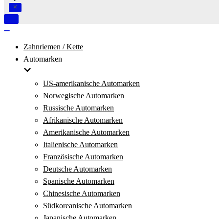
Navigation
umschalten
Navigation
umschalten
Zahnriemen / Kette
Automarken
US-amerikanische Automarken
Norwegische Automarken
Russische Automarken
Afrikanische Automarken
Amerikanische Automarken
Italienische Automarken
Französische Automarken
Deutsche Automarken
Spanische Automarken
Chinesische Automarken
Südkoreanische Automarken
Japanische Automarken