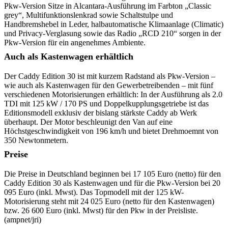
Pkw-Version Sitze in Alcantara-Ausführung im Farbton „Classic
grey“, Multifunktionslenkrad sowie Schaltstulpe und
Handbremshebel in Leder, halbautomatische Klimaanlage (Climatic)
und Privacy-Verglasung sowie das Radio „RCD 210“ sorgen in der
Pkw-Version für ein angenehmes Ambiente.
Auch als Kastenwagen erhältlich
Der Caddy Edition 30 ist mit kurzem Radstand als Pkw-Version –
wie auch als Kastenwagen für den Gewerbetreibenden – mit fünf
verschiedenen Motorisierungen erhältlich: In der Ausführung als 2.0
TDI mit 125 kW / 170 PS und Doppelkupplungsgetriebe ist das
Editionsmodell exklusiv der bislang stärkste Caddy ab Werk
überhaupt. Der Motor beschleunigt den Van auf eine
Höchstgeschwindigkeit von 196 km/h und bietet Drehmoemnt von
350 Newtonmetern.
Preise
Die Preise in Deutschland beginnen bei 17 105 Euro (netto) für den
Caddy Edition 30 als Kastenwagen und für die Pkw-Version bei 20
095 Euro (inkl. Mwst). Das Topmodell mit der 125 kW-
Motorisierung steht mit 24 025 Euro (netto für den Kastenwagen)
bzw. 26 600 Euro (inkl. Mwst) für den Pkw in der Preisliste.
(ampnet/jri)