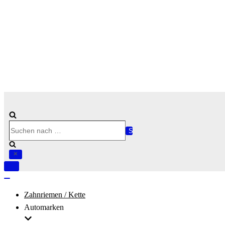
Suchen
nach …
Navigation
umschalten
Navigation
umschalten
Zahnriemen / Kette
Automarken