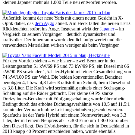
kleinen Japaner mehr als 1.000 Teile neu entworfen worden.
Äußerlich kommt der neue Yaris mit einem neuen Gesicht in X-
Optik daher, das
dem Aygo
ähnelt. Am Heck fallen die neuen LED-
Rückleuchten sofort ins Auge. Insgesamt wirkt der
Japaner
– im
Vergleich zu seinem Vorgänger – deutlich dynamischer und
kraftvoller. Der Innenraum wurde deutlich aufgewertet und die
verwendeten Materialien wirken wertiger als beim Vorgänger.
Für den Vortrieb stehen – wie bisher – zwei Benziner in den
Leistungsstufen 51 kW/69 PS und 73 kW/99 PS, ein Diesel mit 66
kW/90 PS sowie der 1,5-Liter-Hybrid mit einer Gesamtleistung von
74 kW/100 PS zur Wahl. Die beiden konventionellen Benziner
benötigen 4,1 bzw. 4,8 Liter Kraftstoff im Schnitt, beim Diesel sind
es 3,8 Liter. Die Kraft wird serienmäßig mittels einer Sechsgang-
Schaltung auf die Räder gebracht. Der kleine 69 PS starke
Dreizylinder-Benziner mit Fünfgangschaltung wurde überarbeitet.
Bedingt durch das erhöhte Dichtungsverhältnis von 10,5 auf 11,5:1
konnte der Verbrauch ohne Leistungseinbußen gesenkt werden.
Sparfuchs ist der Yaris Hybrid mit einem Normverbrauch von 3,3
Liter, der mit einem Neupreis ab 17.300 Euro um 1.360 Euro über
dem Diesel liegt. Das Hybridsystem, für die sich in Deutschland in
2013 knapp 40 Prozent entschieden haben, wurde ebenfalls