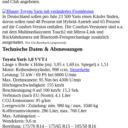
und Club angeboten.
In Deutschland sollen pro Jahr 23 500 Yaris einen Käufer finden,
davon sollen rund 48 Prozent mit Hybrid-Antrieb und 65 Prozent
auf die Comfort-Version entfallen. Die Comfort-Versionen sind u.a.
mit dem Multimediasystem Touch2 mit Mirror-Link und
Rückfahrkamera mit Bluetooth-Freisprechanlage zusätzlich
ausgestattet.
Von Ute Kernbach (ampnet/uk)
Technische Daten & Abmessungen
Toyota Yaris 1,0 VVT-i
Länge x Breite x Höhe (m): 3,95 x 1,69 (o. Spiegel) x 1,51
Motor: Reihendreizylinder, 998 ccm,
Steuerkette
Leistung: 51 kW / 69 PS bei 6000 U/min
Max. Drehmoment: 95 Nm bei 4300 U/min
Höchstgeschwindigkeit: 155 km/h
Beschleunigung 0 auf 100 km/h: 15,3 Sek.
Verbrauch (nach EU-Norm): 4,1 Liter
CO2-Emissionen: 95 g/km
Leergewicht / Zuladung: min. 980 kg / max. 1040 kg
Kofferraumvolumen: 286 Liter, max. 768 Liter
Max. Anhängelast: –
Wendekreis: 9,6 m
Bereifung: 175/70 R14 – 175/65 R15 – 195/50 R16