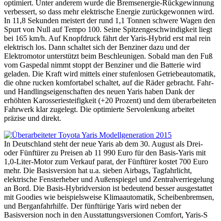
optimiert. Unter anderem wurde die Bremsenergie-Rückgewinnung
verbessert, so dass mehr elektrische Energie zurückgewonnen wird.
In 11,8 Sekunden meistert der rund 1,1 Tonnen schwere Wagen den
Spurt von Null auf Tempo 100. Seine Spitzengeschwindigkeit liegt
bei 165 km/h. Auf Knopfdruck fährt der Yaris-Hybrid erst mal rein
elektrisch los. Dann schaltet sich der Benziner dazu und der
Elektromotor unterstützt beim Beschleunigen. Sobald man den Fuß
vom Gaspedal nimmt stoppt der Benziner und die Batterie wird
geladen. Die Kraft wird mittels einer stufenlosen Getriebeautomatik,
die ohne rucken komfortabel schaltet, auf die Räder gebracht. Fahr-
und Handlingseigenschaften des neuen Yaris haben Dank der
erhöhten Karosseriesteifigkeit (+20 Prozent) und dem überarbeiteten
Fahrwerk klar zugelegt. Die optimierte Servolenkung arbeitet
präzise und direkt.
In Deutschland steht der neue Yaris ab dem 30. August als Drei-
oder Fünftürer zu Preisen ab 11 990 Euro für den Basis-Yaris mit
1,0-Liter-Motor zum Verkauf parat, der Fünftürer kostet 700 Euro
mehr. Die Basisversion hat u.a. sieben Airbags, Tagfahrlicht,
elektrische Fensterheber und Außenspiegel und Zentralverriegelung
an Bord. Die Basis-Hybridversion ist bedeutend besser ausgestattet
mit Goodies wie beispielsweise Klimaautomatik, Scheibenbremsen,
und Berganfahrhilfe. Der fünftürige Yaris wird neben der
Basisversion noch in den Ausstattungsversionen Comfort, Yaris-S