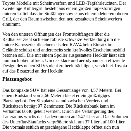
Toyota Modelle mit Scheinwerfern und LED-Tagfahrleuchten. Der
zweiteilige Kühlergrill besteht aus einem großen trapezförmigen
unteren Lufteinlass im Stoßfänger sowie aus einem kleineren oberen
Grill, der den Raum zwischen den neu gestalteten Scheinwerfern
einnimmt.
Von den unteren Öffnungen des Frontstoßfängers über die
Radhäuser zieht sich eine robuste schwarze Verkleidung um die
untere Karosserie, die einerseits den RAV4 beim Einsatz im
Gelände schützt und andererseits sein kraftvolles Erscheinungsbild
betonen soll. Die mit einem Spoiler ausgestattete Hecktür lässt sich
nun nach oben öffnen. Um das klare und aerodynamisch effiziente
Design des neuen SUVs nicht zu beeinträchtigen, verzichtet Toyota
auf das Ersatzrad an der Hecktür.
Platzangebot
Das kompakte SUV hat eine Gesamtlänge von 4,57 Metern. Bei
einem Radstand von 2,66 Metern bietet er ein großzügiges
Platzangebot. Der Sitzplatzabstand zwischen Vorder- und
Rücksitzen beträgt 97 Zentimeter. Die Rücksitzbank kann im
Verhältnis 60:40 geteilt werden. Durch die Verlängerung des
Laderaums wuchs das Ladevolumen auf 547 Liter an. Das Volumen
des Unterflur-Staufachs vergrößerte sich um 37 Liter auf 100 Liter.
Die vormals seitlich angeschlagene Heckklappe öffnet sich nun