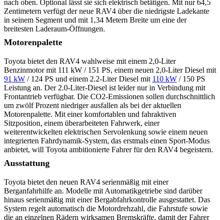
nach oben. Optional lässt sie sich elektrisch betätigen. Mit nur 64,5
Zentimetern verfügt der neue RAV4 über die niedrigste Ladekante
in seinem Segment und mit 1,34 Metern Breite um eine der
breitesten Laderaum-Öffnungen.
Motorenpalette
Toyota bietet den RAV4 wahlweise mit einem 2,0-Liter
Benzinmotor mit 111 kW / 151 PS, einem neuen 2,0-Liter Diesel mit
91 kW
/ 124 PS und einem 2.2-Liter Diesel mit
110 kW
/ 150 PS
Leistung an. Der 2.0-Liter-Diesel ist leider nur in Verbindung mit
Frontantrieb verfügbar. Die CO2-Emissionen sollen durchschnittlich
um zwölf Prozent niedriger ausfallen als bei der aktuellen
Motorenpalette. Mit einer komfortablen und fahraktiven
Sitzposition, einem überarbeiteten Fahrwerk, einer
weiterentwickelten elektrischen Servolenkung sowie einem neuen
integrierten Fahrdynamik-System, das erstmals einen Sport-Modus
anbietet, will Toyota ambitionierte Fahrer für den RAV4 begeistern.
Ausstattung
Toyota bietet den neuen RAV4 serienmäßig mit einer
Berganfahrhilfe an. Modelle mit Automatikgetriebe sind darüber
hinaus serienmäßig mit einer Bergabfahrkontrolle ausgestattet. Das
System regelt automatisch die Motordrehzahl, die Fahrstufe sowie
die an einzelnen Rädern wirksamen Bremskräfte, damit der Fahrer