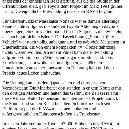
angesichts der einhelligen Begeisterung, auf die die Studie in der
Öffentlichkeit stieß, gab Toyota dem Projekt im März 1991 grünes
Licht: Die eigentliche Entwicklung des ersten RAV4 begann.
Für Chefentwickler Masakatsu Nonaka war es damals allerdings
keine leichte Aufgabe, die anderen Toyota-Abteilungen davon zu
überzeugen, ein Großserienmodell für ein Segment zu entwickeln,
das noch gar nicht existierte. Die Bezeichnung „Sports Utility
Vehicle“ war noch völlig unbekannt, und es gab viele Menschen im
Unternehmen, die von einem kompakten 4×4-Freizeitfahrzeug
nichts wissen wollten. An einem Punkt kam die Entwicklung
aufgrund von internem Widerstand sogar zum Stillstand. Das
Entwicklungsteam wollte schon aufgeben, als plötzlich
Unterstützung aus einer unerwarteten Richtung kam und dem
Projekt neues Leben einhauchte.
Die Rettung kam aus dem japanischen und europäischen
Vertriebsteam: Die Mitarbeiter dort standen in engem Kontakt mit
den dortigen Märkten und hatten das Gefühl, die Zeit sei reif für
diese Art von Auto. Gemeinsam brachten sie das Projekt zurück in
die Spur – und sollten Recht behalten: Schon kurz nach seiner
Einführung galt der RAV4 mit seinen lebhaften und
außergewöhnlichen Fahreigenschaften als Trendsetter.
Im ersten Jahr verkaufte Toyota 53 000 Einheiten des RAV4, im
zweiten Jahr waren es schon doppelt so viele und 2013 sogar