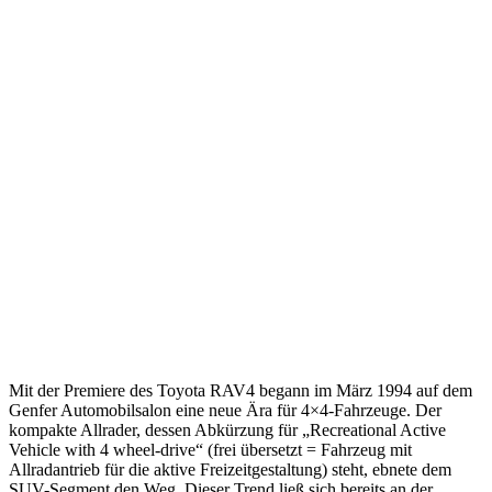
Mit der Premiere des Toyota RAV4 begann im März 1994 auf dem
Genfer Automobilsalon eine neue Ära für 4×4-Fahrzeuge. Der
kompakte Allrader, dessen Abkürzung für „Recreational Active
Vehicle with 4 wheel-drive“ (frei übersetzt = Fahrzeug mit
Allradantrieb für die aktive Freizeitgestaltung) steht, ebnete dem
SUV-Segment den Weg. Dieser Trend ließ sich bereits an der