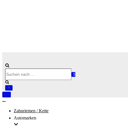
Suchen
nach …
Navigation
umschalten
Navigation
umschalten
Zahnriemen / Kette
Automarken