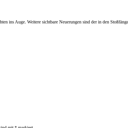
en ins Auge. Weitere sichtbare Neuerungen sind der in den Stoßfänger 
sind mit
*
markiert