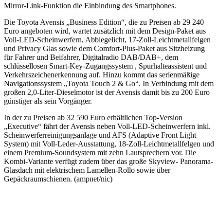
Mirror-Link-Funktion die Einbindung des Smartphones.
Die Toyota Avensis „Business Edition“, die zu Preisen ab 29 240
Euro angeboten wird, wartet zusätzlich mit dem Design-Paket aus
Voll-LED-Scheinwerfern, Abbiegelicht, 17-Zoll-Leichtmetallfelgen
und Privacy Glas sowie dem Comfort-Plus-Paket aus Sitzheizung
für Fahrer und Beifahrer, Digitalradio DAB/DAB+, dem
schlüssellosen Smart-Key-Zugangssystem , Spurhalteassistent und
Verkehrszeichenerkennung auf. Hinzu kommt das serienmäßige
Navigationssystem „Toyota Touch 2 & Go“. In Verbindung mit dem
großen 2,0-Liter-Dieselmotor ist der Avensis damit bis zu 200 Euro
günstiger als sein Vorgänger.
In der zu Preisen ab 32 590 Euro erhältlichen Top-Version
„Executive“ fährt der Avensis neben Voll-LED-Scheinwerfern inkl.
Scheinwerferreinigungsanlage und AFS (Adaptive Front Light
System) mit Voll-Leder-Ausstattung, 18-Zoll-Leichtmetallfelgen und
einem Premium-Soundsystem mit zehn Lautsprechern vor. Die
Kombi-Variante verfügt zudem über das große Skyview- Panorama-
Glasdach mit elektrischem Lamellen-Rollo sowie über
Gepäckraumschienen. (ampnet/nic)