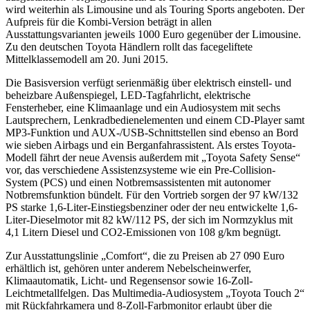
wird weiterhin als Limousine und als Touring Sports angeboten. Der
Aufpreis für die Kombi-Version beträgt in allen
Ausstattungsvarianten jeweils 1000 Euro gegenüber der Limousine.
Zu den deutschen Toyota Händlern rollt das facegeliftete
Mittelklassemodell am 20. Juni 2015.
Die Basisversion verfügt serienmäßig über elektrisch einstell- und
beheizbare Außenspiegel, LED-Tagfahrlicht, elektrische
Fensterheber, eine Klimaanlage und ein Audiosystem mit sechs
Lautsprechern, Lenkradbedienelementen und einem CD-Player samt
MP3-Funktion und AUX-/USB-Schnittstellen sind ebenso an Bord
wie sieben Airbags und ein Berganfahrassistent. Als erstes Toyota-
Modell fährt der neue Avensis außerdem mit „Toyota Safety Sense“
vor, das verschiedene Assistenzsysteme wie ein Pre-Collision-
System (PCS) und einen Notbremsassistenten mit autonomer
Notbremsfunktion bündelt. Für den Vortrieb sorgen der 97 kW/132
PS starke 1,6-Liter-Einstiegsbenziner oder der neu entwickelte 1,6-
Liter-Dieselmotor mit 82 kW/112 PS, der sich im Normzyklus mit
4,1 Litern Diesel und CO2-Emissionen von 108 g/km begnügt.
Zur Ausstattungslinie „Comfort“, die zu Preisen ab 27 090 Euro
erhältlich ist, gehören unter anderem Nebelscheinwerfer,
Klimaautomatik, Licht- und Regensensor sowie 16-Zoll-
Leichtmetallfelgen. Das Multimedia-Audiosystem „Toyota Touch 2“
mit Rückfahrkamera und 8-Zoll-Farbmonitor erlaubt über die