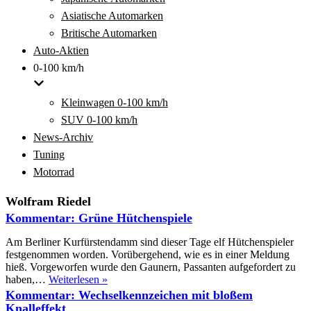
Asiatische Automarken
Britische Automarken
Auto-Aktien
0-100 km/h
Kleinwagen 0-100 km/h
SUV 0-100 km/h
News-Archiv
Tuning
Motorrad
Wolfram Riedel
Kommentar: Grüne Hütchenspiele
Am Berliner Kurfürstendamm sind dieser Tage elf Hütchenspieler
festgenommen worden. Vorübergehend, wie es in einer Meldung
hieß. Vorgeworfen wurde den Gaunern, Passanten aufgefordert zu
Kommentar:
haben,…
Weiterlesen »
Grüne
Kommentar: Wechselkennzeichen mit bloßem
Hütchenspiele
Knalleffekt