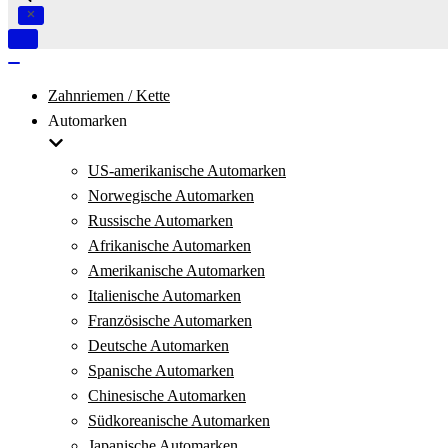
Navigation
umschalten
Navigation
umschalten
Zahnriemen / Kette
Automarken
US-amerikanische Automarken
Norwegische Automarken
Russische Automarken
Afrikanische Automarken
Amerikanische Automarken
Italienische Automarken
Französische Automarken
Deutsche Automarken
Spanische Automarken
Chinesische Automarken
Südkoreanische Automarken
Japanische Automarken