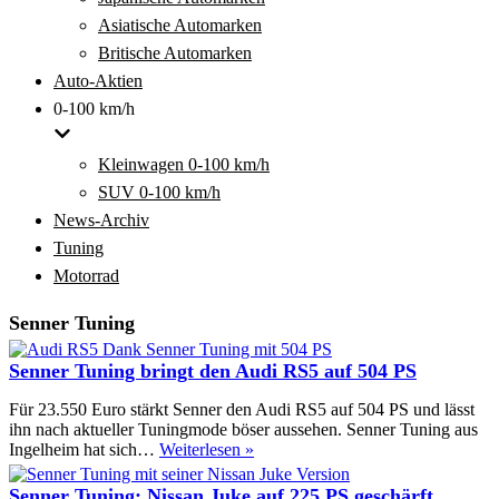
Asiatische Automarken
Britische Automarken
Auto-Aktien
0-100 km/h
Kleinwagen 0-100 km/h
SUV 0-100 km/h
News-Archiv
Tuning
Motorrad
Senner Tuning
Senner Tuning bringt den Audi RS5 auf 504 PS
Für 23.550 Euro stärkt Senner den Audi RS5 auf 504 PS und lässt
ihn nach aktueller Tuningmode böser aussehen. Senner Tuning aus
Senner
Ingelheim hat sich…
Weiterlesen »
Tuning
bringt
Senner Tuning: Nissan Juke auf 225 PS geschärft