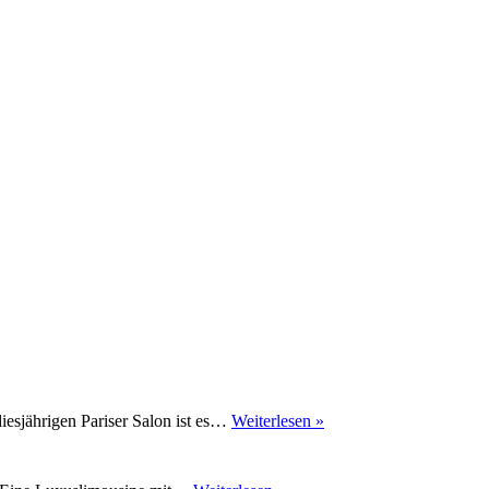
Pariser
iesjährigen Pariser Salon ist es…
Weiterlesen »
Salon
2012:
Porsche