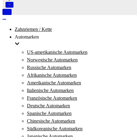
Navigation
umschalten
Navigation
umschalten
Zahnriemen / Kette
Automarken
US-amerikanische Automarken
Norwegische Automarken
Russische Automarken
Afrikanische Automarken
Amerikanische Automarken
Italienische Automarken
Französische Automarken
Deutsche Automarken
Spanische Automarken
Chinesische Automarken
Südkoreanische Automarken
Japanische Automarken